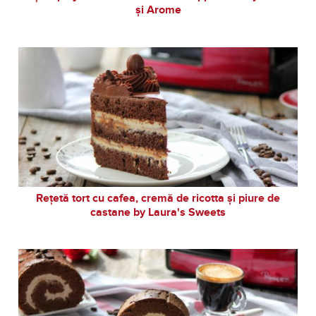
și Arome
Rețetă tort cu cafea, cremă de ricotta și piure de
castane by Laura's Sweets