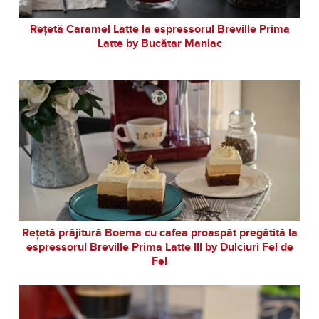
Rețetă Caramel Latte la espressorul Breville Prima
Latte by Bucătar Maniac
Rețetă prăjitură Boema cu cafea proaspăt pregătită la
espressorul Breville Prima Latte III by Dulciuri Fel de
Fel