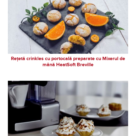
Rețetă crinkles cu portocală preparate cu Mixerul de
mână HeatSoft Breville