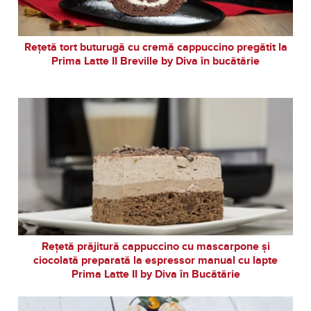
Rețetă tort buturugă cu cremă cappuccino pregătit la
Prima Latte II Breville by Diva în bucătărie
Rețetă prăjitură cappuccino cu mascarpone și
ciocolată preparată la espressor manual cu lapte
Prima Latte II by Diva în Bucătărie