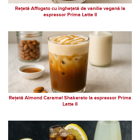
Rețetă Affogato cu înghețată de vanilie vegană la
espressor Prima Latte II
Rețetă Almond Caramel Shakerato la espressor Prima
Latte II