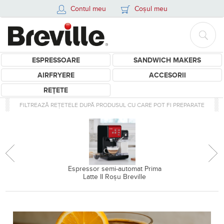
Contul meu
Coșul meu
ESPRESSOARE
SANDWICH MAKERS
AIRFRYERE
ACCESORII
REȚETE
FILTREAZĂ REȚETELE DUPĂ PRODUSUL CU CARE POT FI PREPARATE
Espressor semi-automat Prima
Latte II Roșu Breville
Retete prima latte