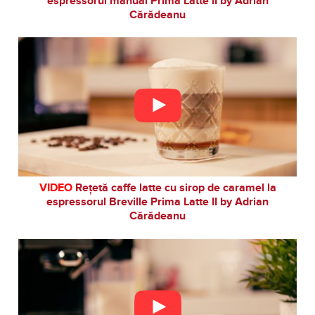
espressorul manual Prima Latte II by Adrian
Cărădeanu
VIDEO
Rețetă caffe latte cu sirop de caramel la
espressorul Breville Prima Latte II by Adrian
Cărădeanu