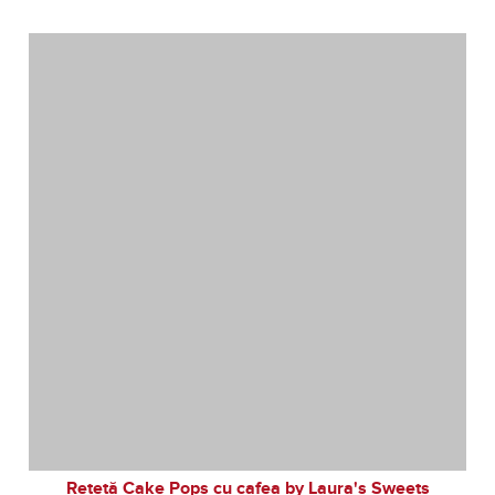
Rețetă Cake Pops cu cafea by Laura's Sweets