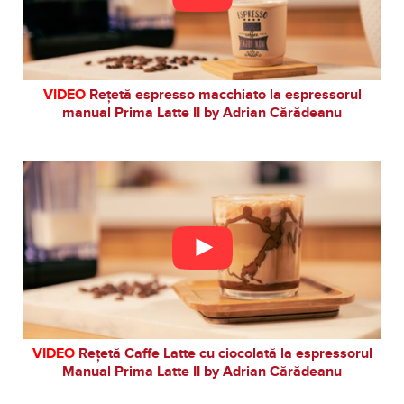
VIDEO
Rețetă espresso macchiato la espressorul
manual Prima Latte II by Adrian Cărădeanu
VIDEO
Rețetă Caffe Latte cu ciocolată la espressorul
Manual Prima Latte II by Adrian Cărădeanu