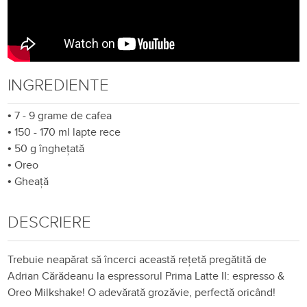
INGREDIENTE
•
7 - 9 grame de cafea
•
150 - 170 ml lapte rece
•
50 g înghețată
•
Oreo
•
Gheață
DESCRIERE
Trebuie neapărat să încerci această rețetă pregătită de
Adrian Cărădeanu la espressorul Prima Latte II: espresso &
Oreo Milkshake! O adevărată grozăvie, perfectă oricând!