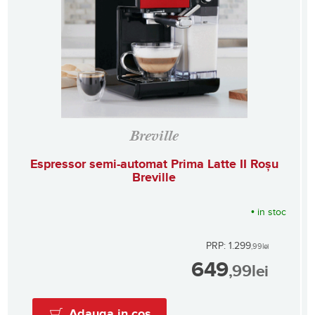
Breville
Espressor semi-automat Prima Latte II Roșu
Breville
•
in stoc
PRP: 1.299
,99
lei
649
,99
lei
Adauga in cos