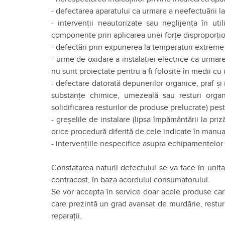
- defectarea aparatului ca urmare a neefectuării l
- intervenții neautorizate sau neglijența în ut
componente prin aplicarea unei forțe disproporțion
- defectări prin expunerea la temperaturi extreme (
- urme de oxidare a instalației electrice ca urmare
nu sunt proiectate pentru a fi folosite în medii cu 
- defectare datorată depunerilor organice, praf și 
substanțe chimice, umezeală sau resturi organi
solidificarea resturilor de produse prelucrate) pes
- greșelile de instalare (lipsa împământării la p
orice procedură diferită de cele indicate în manual
- intervențiile nespecifice asupra echipamentelor 
Constatarea naturii defectului se va face în unita
contracost, în baza acordului consumatorului.
Se vor accepta în service doar acele produse car
care prezintă un grad avansat de murdărie, resturi
reparații.