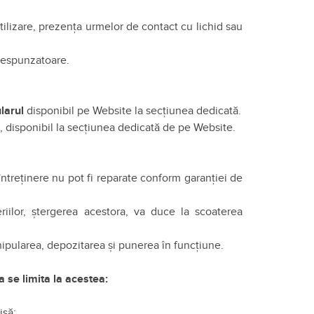
utilizare, prezenţa urmelor de contact cu lichid sau
orespunzatoare.
larul
disponibil pe Website la secțiunea dedicată.
, disponibil la secțiunea dedicată de pe Website.
întreținere nu pot fi reparate conform garanției de
riilor, ștergerea acestora, va duce la scoaterea
anipularea, depozitarea și punerea în funcțiune.
 se limita la acestea:
isă;