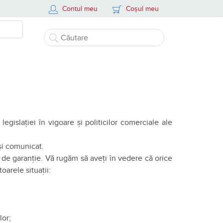
Contul meu
Coșul meu
slației în vigoare și politicilor comerciale ale
 și comunicat.
l de garanție. Vă rugăm să aveți în vedere că orice
oarele situații:
lor;