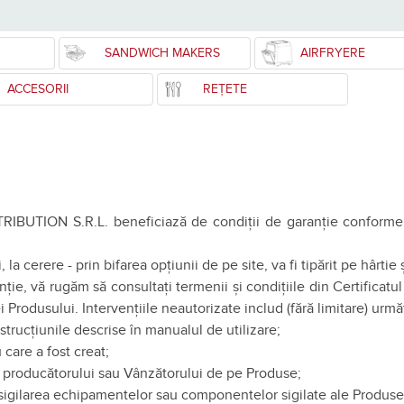
SANDWICH MAKERS
AIRFRYERE
ACCESORII
REȚETE
BUTION S.R.L. beneficiază de condiții de garanție conforme legi
, la cerere - prin bifarea opțiunii de pe site, va fi tipărit pe hârtie
nție, vă rugăm să consultați termenii și condițiile din Certificatu
Produsului. Intervențiile neautorizate includ (fără limitare) următ
nstrucţiunile descrise în manualul de utilizare;
 care a fost creat;
lor producătorului sau Vânzătorului de pe Produse;
desigilarea echipamentelor sau componentelor sigilate ale Produse