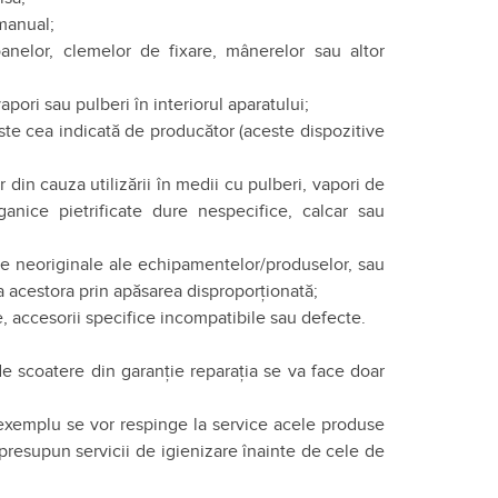
 manual;
oanelor, clemelor de fixare, mânerelor sau altor
pori sau pulberi în interiorul aparatului;
peste cea indicată de producător (aceste dispozitive
 din cauza utilizării în medii cu pulberi, vapori de
anice pietrificate dure nespecifice, calcar sau
aje neoriginale ale echipamentelor/produselor, sau
ea acestora prin apăsarea disproporționată;
, accesorii specifice incompatibile sau defecte.
 de scoatere din garanție reparația se va face doar
 exemplu se vor respinge la service acele produse
 presupun servicii de igienizare înainte de cele de