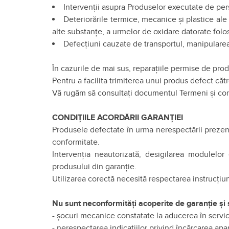
Intervenţii asupra Produselor executate de pe
Deteriorările termice, mecanice şi plastice ale
alte substanţe, a urmelor de oxidare datorate folosi
Defecţiuni cauzate de transportul, manipularea,
În cazurile de mai sus, reparaţiile permise de prod
Pentru a facilita trimiterea unui produs defect că
Vă rugăm să consultați documentul Termeni și cond
CONDIȚIILE ACORDĂRII GARANȚIEI
Produsele defectate în urma nerespectării prezente
conformitate.
Intervenția neautorizată, desigilarea modulelor
produsului din garanție.
Utilizarea corectă necesită respectarea instrucțiun
Nu sunt neconformități acoperite de garanție și 
- șocuri mecanice constatate la aducerea în servi
- nerespectarea indicațiilor privind încărcarea ap