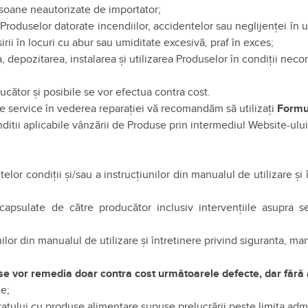
rsoane neautorizate de importator;
 Produselor datorate incendiilor, accidentelor sau neglijenţei în 
rii în locuri cu abur sau umiditate excesivă, praf în exces;
 depozitarea, instalarea şi utilizarea Produselor în condiţii nec
ucător şi posibile se vor efectua contra cost.
tre service în vederea reparației vă recomandăm să utilizați
Formu
itii aplicabile vânzării de Produse prin intermediul Website-ului
lor condiții și/sau a instrucțiunilor din manualul de utilizare și 
 capsulate de către producător inclusiv intervențiile asupra se
ilor din manualul de utilizare și întretinere privind siguranta, m
se vor remedia doar contra cost următoarele defecte, dar fără a
ce;
aratului cu produse alimentare supuse prelucrării peste limita adm