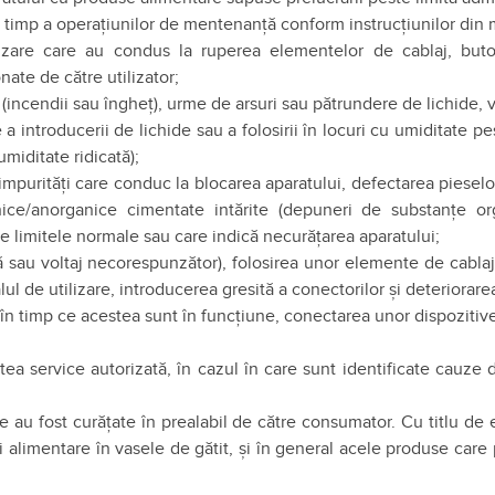
a timp a operațiunilor de mentenanță conform instrucțiunilor din
ilizare care au condus la ruperea elementelor de cablaj, but
ate de către utilizator;
incendii sau îngheț), urme de arsuri sau pătrundere de lichide, va
 a introducerii de lichide sau a folosirii în locuri cu umiditate 
umiditate ridicată);
impurități care conduc la blocarea aparatului, defectarea pieselor
ce/anorganice cimentate intărite (depuneri de substanțe org
te limitele normale sau care indică necurățarea aparatului;
riză sau voltaj necorespunzător), folosirea unor elemente de cabl
ul de utilizare, introducerea gresită a conectorilor și deteriorar
în timp ce acestea sunt în funcțiune, conectarea unor dispozitive
tea service autorizată, în cazul în care sunt identificate cauze
e au fost curățate în prealabil de către consumator. Cu titlu de
 alimentare în vasele de gătit, și în general acele produse care