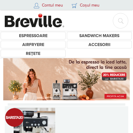
Contul meu
Coșul meu
ESPRESSOARE
SANDWICH MAKERS
AIRFRYERE
ACCESORII
REȚETE
Produse Breville - Aparate d