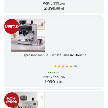
PRP: 3.399
,99
lei
2.399
,99
lei
Espressor manual Barista Classic Breville
(9)
•
in stoc
PRP: 2.999
,99
lei
1.999
,99
lei