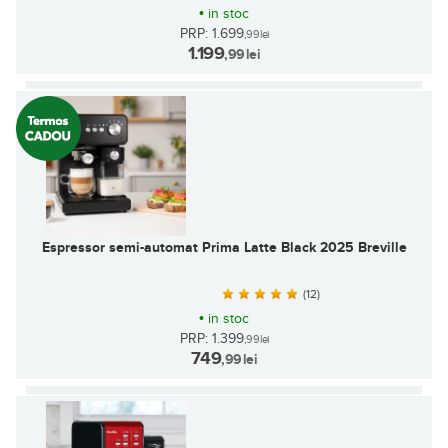
•
in stoc
PRP: 1.699
,99
lei
1.199
,99
lei
Espressor semi-automat Prima Latte Black 2025 Breville
(12)
•
in stoc
PRP: 1.399
,99
lei
749
,99
lei