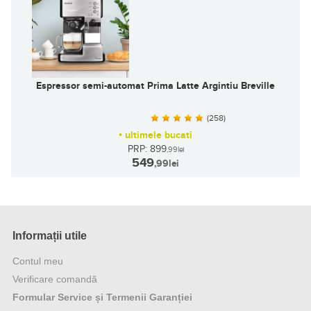
Espressor semi-automat Prima Latte Argintiu Breville
(258)
•
ultimele bucati
PRP: 899
,99
lei
549
,99
lei
Informații utile
Contul meu
Verificare comandă
Formular Service și Termenii Garanției