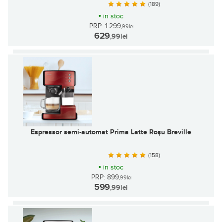
(189)
•
in stoc
PRP: 1.299
,99
lei
629
,99
lei
Espressor semi-automat Prima Latte Roșu Breville
(158)
•
in stoc
PRP: 899
,99
lei
599
,99
lei