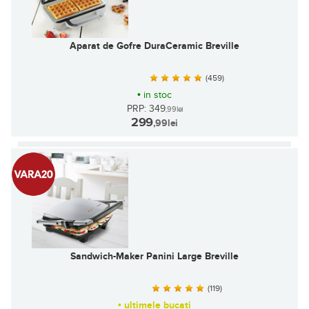
Aparat de Gofre DuraCeramic Breville
(459)
•
in stoc
PRP: 349
,99
lei
299
,99
lei
Sandwich-Maker Panini Large Breville
(119)
•
ultimele bucati