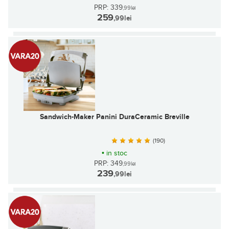
PRP: 339
,99
lei
259
,99
lei
Sandwich-Maker Panini DuraCeramic Breville
(190)
•
in stoc
PRP: 349
,99
lei
239
,99
lei