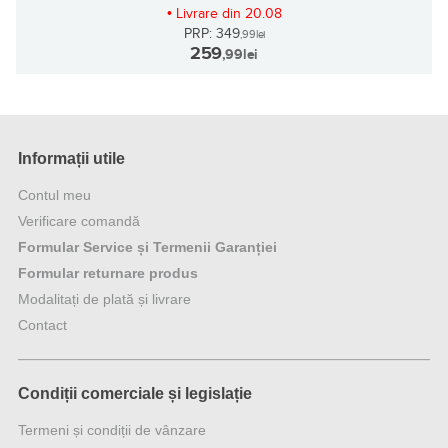
• Livrare din 20.08
PRP: 349
,99
lei
259
,99
lei
Informații utile
Contul meu
Verificare comandă
Formular Service și Termenii Garanției
Formular returnare produs
Modalitați de plată și livrare
Contact
Condiții comerciale și legislație
Termeni și condiții de vânzare