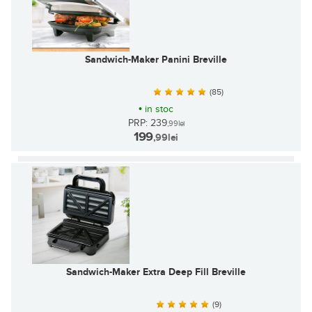
Sandwich-Maker Panini Breville
(85)
•
in stoc
PRP: 239
,99
lei
199
,99
lei
Sandwich-Maker Extra Deep Fill Breville
(9)