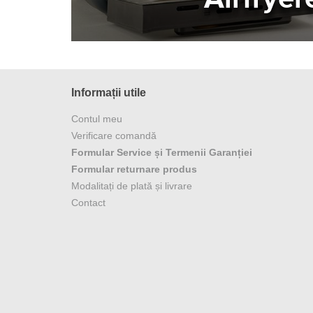
Informații utile
Contul meu
Verificare comandă
Formular Service și Termenii Garanției
Formular returnare produs
Modalitați de plată și livrare
Contact