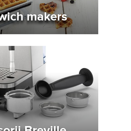
wich makers
orii Breville