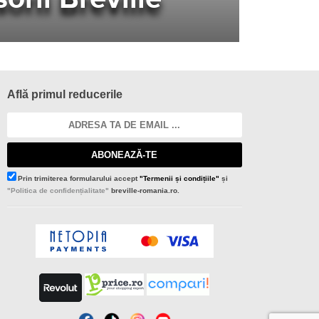
Află primul reducerile
ABONEAZĂ-TE
Prin trimiterea formularului accept
"Termenii și condițiile"
și
"Politica de confidențialitate"
breville-romania.ro.