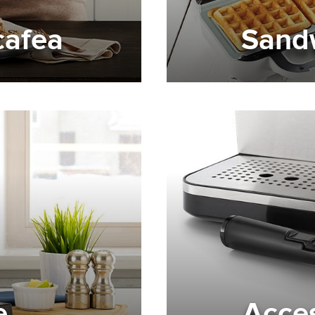
cafea
Sand
e
Acces