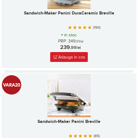
Sandwich-Maker Panini DuraCeramic Breville
(190)
•
in stoc
PRP: 349
,99
lei
239
,99
lei
Adauga in cos
Sandwich-Maker Panini Breville
(85)