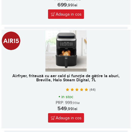
699
,99
lei
Adauga in cos
Airfryer, friteuză cu aer cald și funcție de gătire la aburi,
Breville, Halo Steam Digital, 7L
(44)
•
in stoc
PRP: 999
,99
lei
549
,99
lei
Adauga in cos