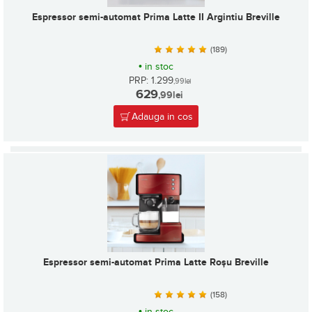
Espressor semi-automat Prima Latte II Argintiu Breville
(189)
•
in stoc
PRP: 1.299
,99
lei
629
,99
lei
Adauga in cos
Espressor semi-automat Prima Latte Roșu Breville
(158)
•
in stoc