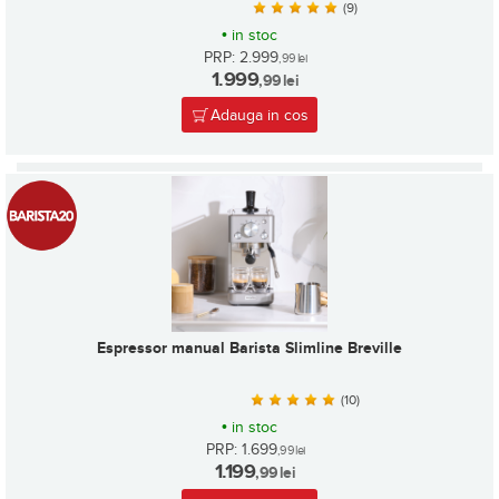
(9)
•
in stoc
PRP: 2.999
,99
lei
1.999
,99
lei
Adauga in cos
Espressor manual Barista Slimline Breville
(10)
•
in stoc
PRP: 1.699
,99
lei
1.199
,99
lei