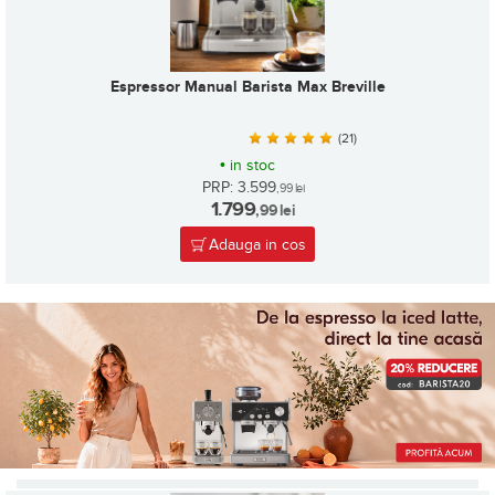
Espressor Manual Barista Max Breville
(21)
•
in stoc
PRP: 3.599
,99
lei
1.799
,99
lei
Adauga in cos