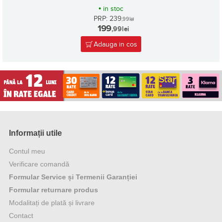
•
in stoc
PRP: 239
,99
lei
199
,99
lei
Adauga in cos
Informații utile
Contul meu
Verificare comandă
Formular Service și Termenii Garanției
Formular returnare produs
Modalitați de plată și livrare
Contact