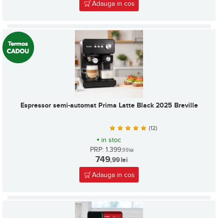
Adauga in cos
Espressor semi-automat Prima Latte Black 2025 Breville
(12)
•
in stoc
PRP: 1.399
,99
lei
749
,99
lei
Adauga in cos