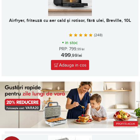
Airfryer, friteuză cu aer cald și rotisor, fără ulei, Breville, 10L
(248)
•
in stoc
PRP: 799
,99
lei
499
,99
lei
Adauga in cos