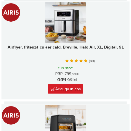
Airfryer, friteuză cu aer cald, Breville, Halo Air, XL, Digital, 9L
(89)
•
in stoc
PRP: 799
,99
lei
449
,99
lei
Adauga in cos