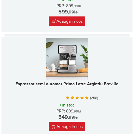
PRP: 899
,99
lei
599
,99
lei
Adauga in cos
Espressor semi-automat Prima Latte Argintiu Breville
(258)
•
in stoc
PRP: 899
,99
lei
549
,99
lei
Adauga in cos