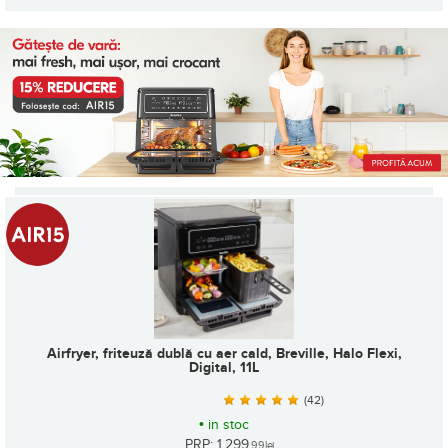
Airfryer, friteuză dublă cu aer cald, Breville, Halo Flexi,
Digital, 11L
(42)
•
in stoc
PRP: 1.299
,99
lei