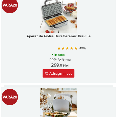
Aparat de Gofre DuraCeramic Breville
(459)
•
in stoc
PRP: 349
,99
lei
299
,99
lei
Adauga in cos