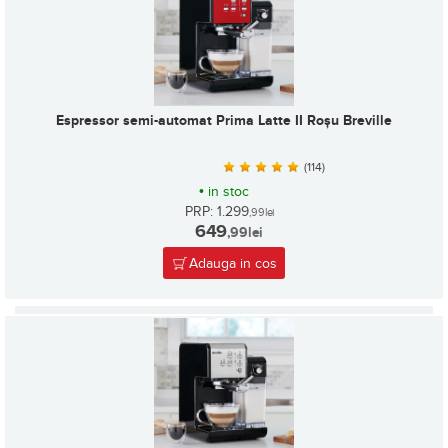
Espressor semi-automat Prima Latte II Roșu Breville
(114)
•
in stoc
PRP: 1.299
,99
lei
649
,99
lei
Adauga in cos