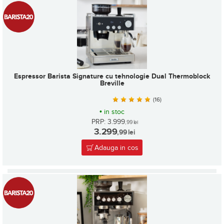
Espressor Barista Signature cu tehnologie Dual Thermoblock
Breville
(16)
•
in stoc
PRP: 3.999
,99
lei
3.299
,99
lei
Adauga in cos