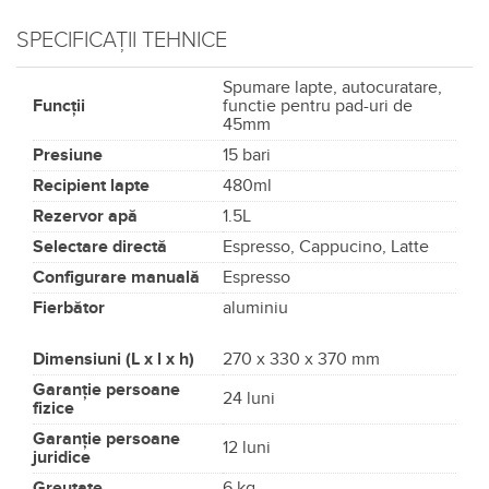
SPECIFICAȚII TEHNICE
Spumare lapte, autocuratare,
Funcții
functie pentru pad-uri de
45mm
Presiune
15 bari
Recipient lapte
480ml
Rezervor apă
1.5L
Selectare directă
Espresso, Cappucino, Latte
Configurare manuală
Espresso
Fierbător
aluminiu
Dimensiuni (L x l x h)
270 x 330 x 370 mm
Garanție persoane
24 luni
fizice
Garanție persoane
12 luni
juridice
Greutate
6 kg