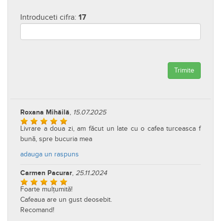
Introduceti cifra:
17
Trimite
Roxana Mihăilă
,
15.07.2025
Livrare a doua zi, am făcut un late cu o cafea turceasca f
bună, spre bucuria mea
adauga un raspuns
Carmen Pacurar
,
25.11.2024
Foarte mulțumită!
Cafeaua are un gust deosebit.
Recomand!