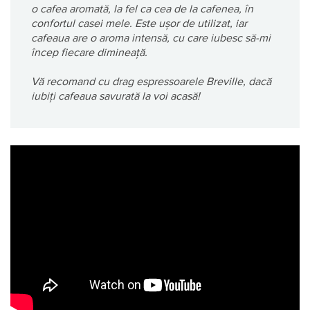
o cafea aromată, la fel ca cea de la cafenea, în
confortul casei mele. Este ușor de utilizat, iar
cafeaua are o aroma intensă, cu care iubesc să-mi
încep fiecare dimineață.
Vă recomand cu drag espressoarele Breville, dacă
iubiți cafeaua savurată la voi acasă!