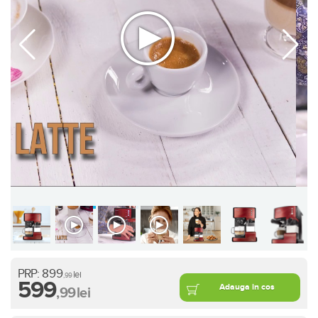
PRP:
899
lei
,99
599
Adauga in cos
,99
lei