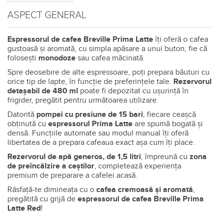
ASPECT GENERAL
Espressorul de cafea Breville Prima Latte
îți oferă o cafea
gustoasă și aromată, cu simpla apăsare a unui buton, fie că
folosești
monodoze
sau cafea măcinată.
Spre deosebire de alte espressoare, poți prepara băuturi cu
orice tip de lapte, în funcție de preferințele tale.
Rezervorul
detașabil de 480 ml
poate fi depozitat cu ușurință în
frigider, pregătit pentru următoarea utilizare.
Datorită
pompei cu presiune de 15 bari
, fiecare ceașcă
obținută cu
espressorul Prima Latte
are spumă bogată și
densă. Funcțiile automate sau modul manual îți oferă
libertatea de a prepara cafeaua exact așa cum îți place.
Rezervorul de apă generos, de 1,5 litri
, împreună cu
zona
de preîncălzire a ceștilor
, completează experiența
premium de preparare a cafelei acasă.
Răsfață-te dimineața cu o
cafea cremoasă și aromată
,
pregătită cu grijă de
espressorul de cafea Breville Prima
Latte Red
!