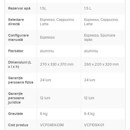
Rezervor apă
1.5L
1.5 L
Selectare
Espresso, Cappucino,
Espresso, Cappucino,
directă
Latte
Latte
Configurare
Espresso, Spumare
Espresso
manuală
lapte
Fierbător
aluminiu
aluminiu
Dimensiuni (L
270 x 330 x 370 mm
260 x 220 x 320 mm
x l x h)
Garanție
24 luni
24 luni
persoane fizice
Garanție
persoane
12 luni
12 luni
juridice
Greutate
6 kg
6.4 kg
Cod produs
VCF046X-DIM
VCF109X-01