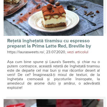
Rețetă înghețată tiramisu cu espresso
preparat la Prima Latte Red, Breville by
Laura's Sweets
https://laurasweets.ro/, 23.07.2020,
vezi articolul
Așa cum bine spune și Laura's Sweets, și chiar nu o
putem contrazice, această rețetă de înghețată tiramisu
este de departe cel mai bun și mai răcoritor desert al
verii! De ce? Îmaginează-ți mixul de texturi, de la
înghețata cremoasă și pișcoturile însiropate, la
amestecul de arome dulci și amărui, o adevărată
explozie!