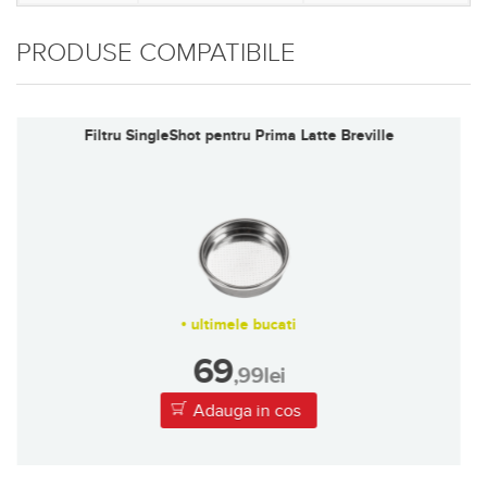
PRODUSE COMPATIBILE
Filtru DoubleShot pentru Prima Latte Breville
•
in stoc
69
,99
lei
Adauga in cos