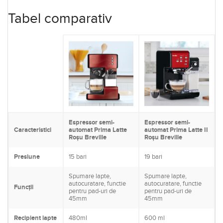
Tabel comparativ
Espressor semi-
Espressor semi-
Caracteristici
automat Prima Latte
automat Prima Latte II
Roșu Breville
Roșu Breville
Presiune
15 bari
19 bari
Spumare lapte,
Spumare lapte,
autocuratare, functie
autocuratare, functie
Funcții
pentru pad-uri de
pentru pad-uri de
45mm
45mm
Recipient lapte
480ml
600 ml