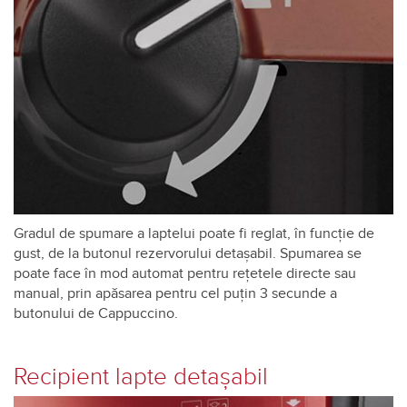
Gradul de spumare a laptelui poate fi reglat, în funcţie de
gust, de la butonul rezervorului detaşabil. Spumarea se
poate face în mod automat pentru reţetele directe sau
manual, prin apăsarea pentru cel puţin 3 secunde a
butonului de Cappuccino.
Recipient lapte detaşabil