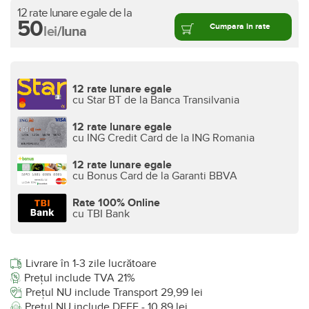
12 rate lunare egale de la
50
Cumpara in rate
lei
/luna
12 rate lunare egale
cu Star BT de la Banca Transilvania
12 rate lunare egale
cu ING Credit Card de la ING Romania
12 rate lunare egale
cu Bonus Card de la Garanti BBVA
Rate 100% Online
cu TBI Bank
Livrare în 1-3 zile lucrătoare
Prețul include TVA 21%
Prețul NU include Transport 29,99 lei
Prețul NU include DEEE - 10,89 lei