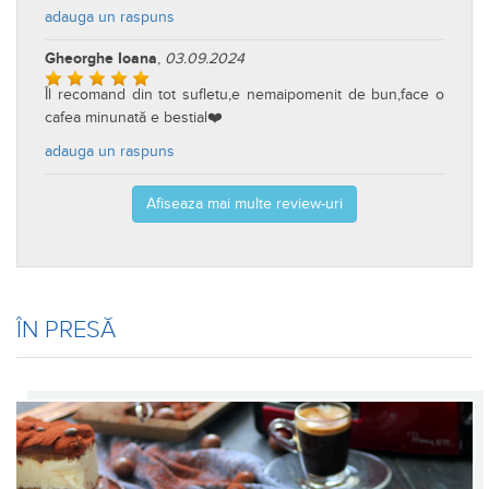
adauga un raspuns
Gheorghe Ioana
,
03.09.2024
Îl recomand din tot sufletu,e nemaipomenit de bun,face o
cafea minunată e bestial❤️
adauga un raspuns
Afiseaza mai multe review-uri
ÎN PRESĂ