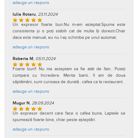
adauga un raspuns
Iulia Rotaru
,
23.11.2024
Un expresor foarte bun.Nu m-am asteptat.Spuma este
consistenta și o poți stabili cat de multa îți doresti.Chiar
daca este manual, eu nu l-aș schimba pe unul automat.
adauga un raspuns
Roberta M
,
05.11.2024
Foarte bun!! Nu ma asteptam sa fie atât de fain.. Puteți
cumpara cu încredere. Merita banii.. îl am de doua
săptămâni, sunt curioasa de durată.. cafea ca la restaurant.
adauga un raspuns
Mugur N
,
28.09.2024
Un expresor decent care face o cafea buna. Laptele se
spumează foarte bine, chiar peste așteptări.
adauga un raspuns