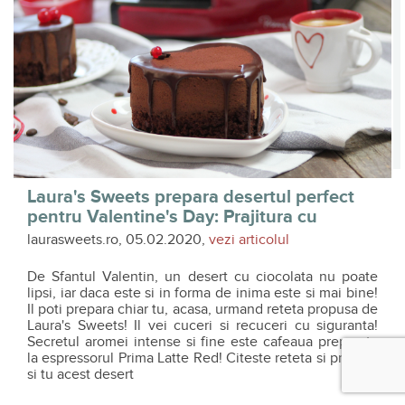
Laura's Sweets prepara desertul perfect
pentru Valentine's Day: Prajitura cu
mousse de cafea si cardamom
laurasweets.ro, 05.02.2020,
vezi articolul
De Sfantul Valentin, un desert cu ciocolata nu poate
lipsi, iar daca este si in forma de inima este si mai bine!
Il poti prepara chiar tu, acasa, urmand reteta propusa de
Laura's Sweets! Il vei cuceri si recuceri cu siguranta!
Secretul aromei intense si fine este cafeaua preparata
la espressorul Prima Latte Red! Citeste reteta si prepara
si tu acest desert