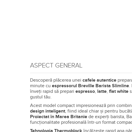
ASPECT GENERAL
Descoperă plăcerea unei
cafele autentice
prepara
minute cu
espressorul Breville Barista Slimline
.
înveți rapid să prepari
espresso
,
latte
,
flat white
s
gustul tău.
Acest model compact impresionează prin combina
design
inteligent
, fiind ideal chiar și pentru bucătă
Proiectat în Marea Britanie
de experți barista, Ba
funcționalitate profesională într-un format compac
Tehnologia Thermoblock
încălzește rapid apa pân