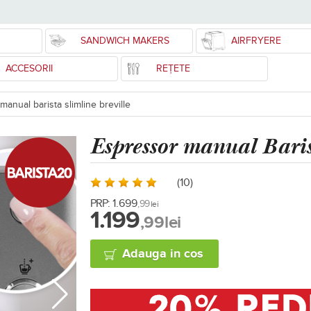
SANDWICH MAKERS
AIRFRYERE
ACCESORII
REȚETE
anual barista slimline breville
Espressor manual Baris
(10)
PRP:
1.699
,99
lei
1.199
,99
lei
Adauga in cos