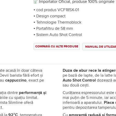
Importator Oficial, produse 100% originale
• cod produs VCF185X-01
• Design compact
• Tehnologie Thermoblock
• Portafiltru de 58 mm
• Sistem Auto Shot Control
COMPARĂ CU ALTE PRODUSE
MANUAL DE UTILIZA
te acasă în doar câteva
Duza de abur rece la atinger
 Devii barista fără efort și
pe bază de lapte, de la latte 
au
cappuccino
, exact pe
Auto Shot Control
dozează au
sau două cești.
ția dintre
performanță și
Curățarea espressorului este 
riile cu spațiu limitat.
mai puțin de 5 minute, iar acc
rista Slimline oferă
inferioară a aparatului.
Placa 
t.
pentru depozitarea tamperului
ă la
92°C
, temperatura
Cu
amprentă redusă și forma