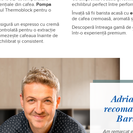
ențiale din cafea.
Pompa
echilibrul perfect între perfor
ul Thermoblock pentru o
Învață să fii barista acasă cu
e
de cafea cremoasă, aromată și 
sigură un espresso cu cremă
Descoperă întreaga gamă de
ontrolată pentru o extracție
într-o experiență premium.
umezește cafeaua înainte de
hilibrat și consistent.
Adri
recoma
Bari
Am remarcat es