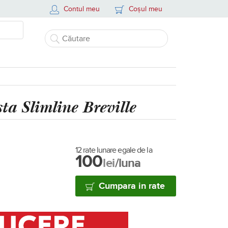
Contul meu
Coșul meu
ta Slimline Breville
12 rate lunare egale de la
100
lei
/luna
Cumpara in rate