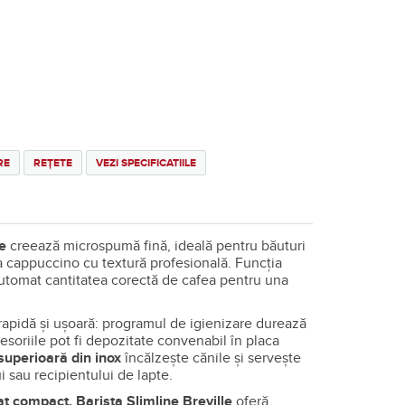
RE
REȚETE
VEZI SPECIFICATIILE
e
creează microspumă fină, ideală pentru băuturi
la cappuccino cu textură profesională. Funcția
tomat cantitatea corectă de cafea pentru una
rapidă și ușoară: programul de igienizare durează
esoriile pot fi depozitate convenabil în placa
superioară din inox
încălzește cănile și servește
 sau recipientului de lapte.
t compact, Barista Slimline Breville
oferă