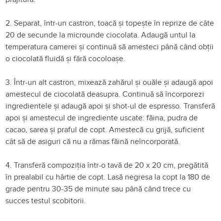
2. Separat, într-un castron, toacă și topește în reprize de câte
20 de secunde la microunde ciocolata. Adaugă untul la
temperatura camerei și continuă să amesteci până când obții
o ciocolată fluidă și fără cocoloașe.
3. Într-un alt castron, mixează zahărul și ouăle și adaugă apoi
amestecul de ciocolată deasupra. Continuă să încorporezi
ingredientele și adaugă apoi și shot-ul de espresso. Transferă
apoi și amestecul de ingrediente uscate: făina, pudra de
cacao, sarea și praful de copt. Amestecă cu grijă, suficient
cât să de asiguri că nu a rămas făină neîncorporată.
4. Transferă compoziția într-o tavă de 20 x 20 cm, pregătită
în prealabil cu hârtie de copt. Lasă negresa la copt la 180 de
grade pentru 30-35 de minute sau până când trece cu
succes testul scobitorii.