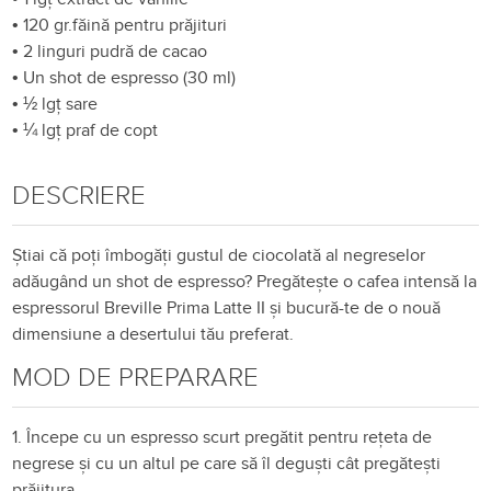
•
120 gr.făină pentru prăjituri
•
2 linguri pudră de cacao
•
Un shot de espresso (30 ml)
•
½ lgț sare
•
¼ lgț praf de copt
DESCRIERE
Știai că poți îmbogăți gustul de ciocolată al negreselor
adăugând un shot de espresso? Pregătește o cafea intensă la
espressorul Breville Prima Latte II și bucură-te de o nouă
dimensiune a desertului tău preferat.
MOD DE PREPARARE
1. Începe cu un espresso scurt pregătit pentru rețeta de
negrese și cu un altul pe care să îl deguști cât pregătești
prăjitura.