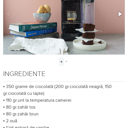
INGREDIENTE
•
350 grame de ciocolată (200 gr.ciocolată neagră, 150
gr.ciocolată cu lapte)
•
110 gr.unt la temperatura camerei
•
80 gr.zahăr tos
•
80 gr.zahăr brun
•
2 ouă
•
1 lgț extract de vanilie