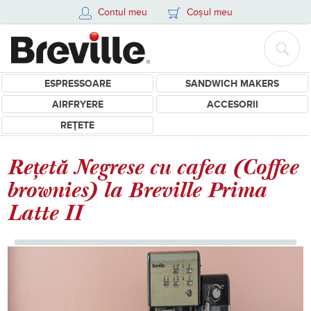
Contul meu
Coșul meu
ESPRESSOARE
SANDWICH MAKERS
AIRFRYERE
ACCESORII
REȚETE
Rețetă Negrese cu cafea (Coffee
brownies) la Breville Prima
Latte II