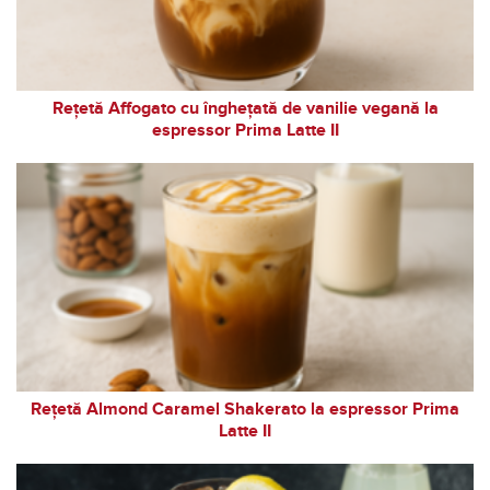
Rețetă Affogato cu înghețată de vanilie vegană la
espressor Prima Latte II
Rețetă Almond Caramel Shakerato la espressor Prima
Latte II