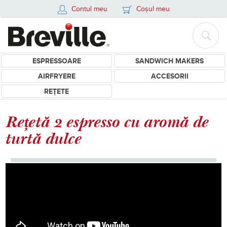
Contul meu
Coșul meu
ESPRESSOARE
SANDWICH MAKERS
AIRFRYERE
ACCESORII
REȚETE
Rețetă 2 espresso cu aromă de
turtă dulce