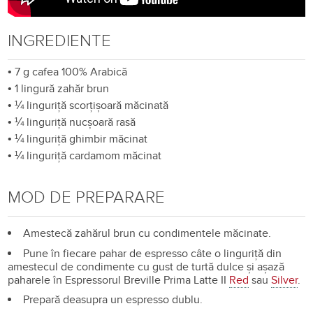
INGREDIENTE
•
7 g cafea 100% Arabică
•
1 lingură zahăr brun
•
¼ linguriță scorțișoară măcinată
•
¼ linguriță nucșoară rasă
•
¼ linguriță ghimbir măcinat
•
¼ linguriță cardamom măcinat
MOD DE PREPARARE
Amestecă zahărul brun cu condimentele măcinate.
Pune în fiecare pahar de espresso câte o linguriță din
amestecul de condimente cu gust de turtă dulce și așază
paharele în Espressorul Breville Prima Latte II
Red
sau
Silver
.
Prepară deasupra un espresso dublu.