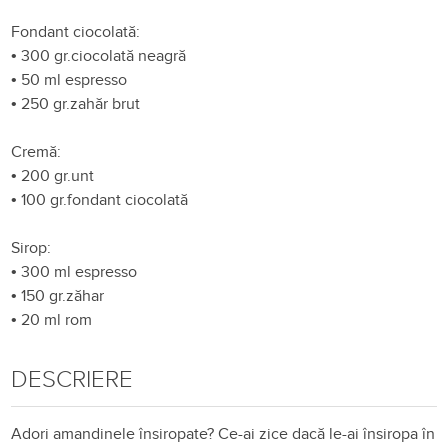
Fondant ciocolată:
•
300 gr.ciocolată neagră
•
50 ml espresso
•
250 gr.zahăr brut
Cremă:
•
200 gr.unt
•
100 gr.fondant ciocolată
Sirop:
•
300 ml espresso
•
150 gr.zăhar
•
20 ml rom
DESCRIERE
Adori amandinele însiropate? Ce-ai zice dacă le-ai însiropa în