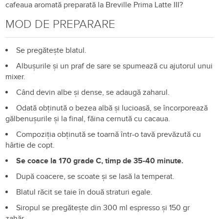
cafeaua aromată preparată la Breville Prima Latte III?
MOD DE PREPARARE
Se pregătește blatul.
Albușurile și un praf de sare se spumează cu ajutorul unui
mixer.
Când devin albe și dense, se adaugă zaharul.
Odată obținută o bezea albă și lucioasă, se încorporează
gălbenușurile și la final, făina cernută cu cacaua.
Compoziția obținută se toarnă într-o tavă prevăzută cu
hârtie de copt.
Se coace la 170 grade C, timp de 35-40 minute.
După coacere, se scoate și se lasă la temperat.
Blatul răcit se taie în două straturi egale.
Siropul se pregătește din 300 ml espresso și 150 gr
zahăr.