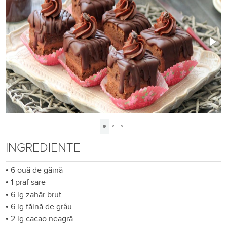
INGREDIENTE
•
6 ouă de găină
•
1 praf sare
•
6 lg zahăr brut
•
6 lg făină de grâu
•
2 lg cacao neagră