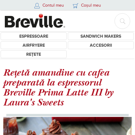
Contul meu
Coșul meu
ESPRESSOARE
SANDWICH MAKERS
AIRFRYERE
ACCESORII
REȚETE
Rețetă amandine cu cafea
preparată la espressorul
Breville Prima Latte III by
Laura's Sweets