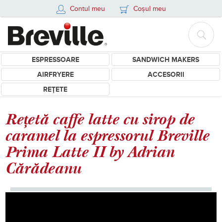
Contul meu
Coșul meu
ESPRESSOARE
SANDWICH MAKERS
AIRFRYERE
ACCESORII
REȚETE
Rețetă caffe latte cu sirop de
caramel la espressorul Breville
Prima Latte II by Adrian
Cărădeanu