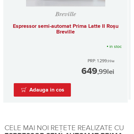
Breville
Espressor semi-automat Prima Latte II Roșu
Breville
•
in stoc
PRP: 1.299
,99
lei
649
,99
lei
Adauga in cos
CELE MAI NOI REȚETE REALIZATE CU