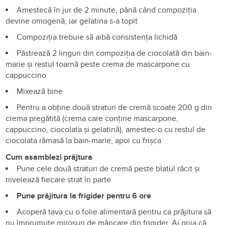
Amestecă în jur de 2 minute, până când compoziția
devine omogenă, iar gelatina s-a topit
Compoziția trebuie să aibă consistența lichidă
Păstrează 2 linguri din compoziția de ciocolată din bain-
marie și restul toarnă peste crema de mascarpone cu
cappuccino
Mixează bine
Pentru a obține două straturi de cremă scoate 200 g din
crema pregătită (crema care conține mascarpone,
cappuccino, ciocolata și gelatină), amestec-o cu restul de
ciocolata rămasă la bain-marie, apoi cu frișca
Cum asamblezi prăjtura
Pune cele două straturi de cremă peste blatul răcit și
nivelează fiecare strat în parte
Pune prăjitura la frigider pentru 6 ore
Acoperă tava cu o folie alimentară pentru ca prăjitura să
nu împrumute mirosuri de mâncare din frigider. Ai grija că