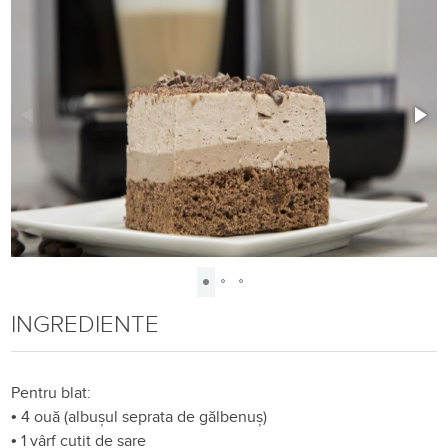
INGREDIENTE
Pentru blat:
•
4 ouă (albușul seprata de gălbenuș)
•
1 vârf cuțit de sare