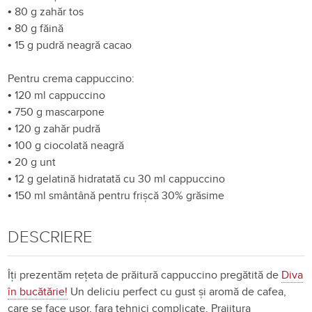
•
80 g zahăr tos
•
80 g făină
•
15 g pudră neagră cacao
Pentru crema cappuccino:
•
120 ml cappuccino
•
750 g mascarpone
•
120 g zahăr pudră
•
100 g ciocolată neagră
•
20 g unt
•
12 g gelatină hidratată cu 30 ml cappuccino
•
150 ml smântână pentru frișcă 30% grăsime
DESCRIERE
Îți prezentăm rețeta de prăitură cappuccino pregătită de
Diva
în bucătărie!
Un deliciu perfect cu gust și aromă de cafea,
care se face usor, fara tehnici complicate. Prajitura