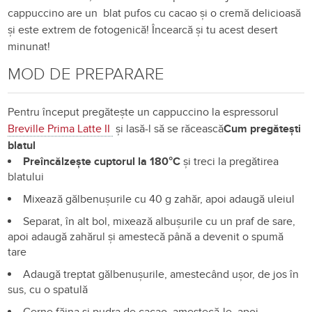
cappuccino are un blat pufos cu cacao și o cremă delicioasă
și este extrem de fotogenică! Încearcă și tu acest desert
minunat!
MOD DE PREPARARE
Pentru început pregătește un cappuccino la espressorul
Breville Prima Latte II
și lasă-l să se răcească
Cum pregătești
blatul
Preîncălzește cuptorul la 180°C
și treci la pregătirea
blatului
Mixează gălbenușurile cu 40 g zahăr, apoi adaugă uleiul
Separat, în alt bol, mixează albușurile cu un praf de sare,
apoi adaugă zahărul și amestecă până a devenit o spumă
tare
Adaugă treptat gălbenușurile, amestecând ușor, de jos în
sus, cu o spatulă
Cerne făina și pudra de cacao, amestecă-le, apoi