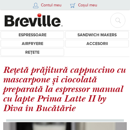
Contul meu
Coșul meu
ESPRESSOARE
SANDWICH MAKERS
AIRFRYERE
ACCESORII
REȚETE
Rețetă prăjitură cappuccino cu
mascarpone și ciocolată
preparată la espressor manual
cu lapte Prima Latte II by
Diva în Bucătărie