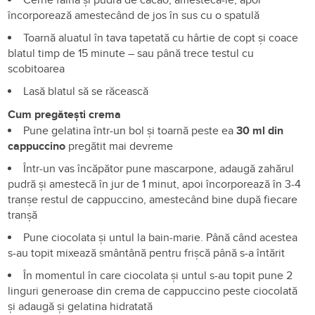
încorporează amestecând de jos în sus cu o spatulă
Toarnă aluatul în tava tapetată cu hârtie de copt și coace
blatul timp de 15 minute – sau până trece testul cu
scobitoarea
Lasă blatul să se răcească
Cum pregătești crema
Pune gelatina într-un bol și toarnă peste ea
30 ml din
cappuccino
pregătit mai devreme
Într-un vas încăpător pune mascarpone, adaugă zahărul
pudră și amestecă în jur de 1 minut, apoi încorporează în 3-4
tranșe restul de cappuccino, amestecând bine după fiecare
tranșă
Pune ciocolata și untul la bain-marie. Până când acestea
s-au topit mixează smântână pentru frișcă până s-a întărit
În momentul în care ciocolata și untul s-au topit pune 2
linguri generoase din crema de cappuccino peste ciocolată
și adaugă și gelatina hidratată