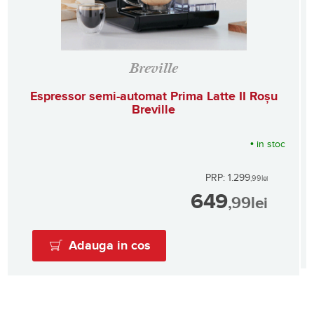
Breville
Espressor semi-automat Prima Latte II Roșu
Breville
•
in stoc
PRP: 1.299
,99
lei
649
,99
lei
Adauga in cos