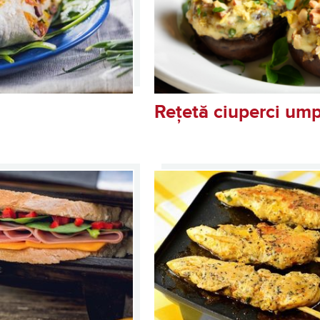
Rețetă ciuperci ump