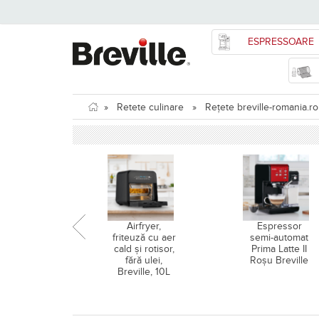
ESPRESSOARE
»
Retete culinare
»
Rețete breville-romania.ro
Airfryer,
Espressor
friteuză cu aer
semi-automat
cald și rotisor,
Prima Latte II
fără ulei,
Roșu Breville
Breville, 10L