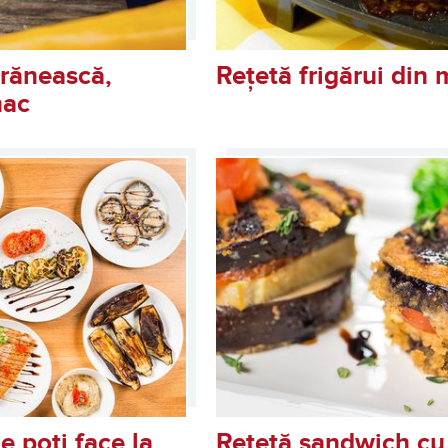
ărănească,
Rețetă frigărui din 
nac
e poți face la
Rețetă sandwich cu