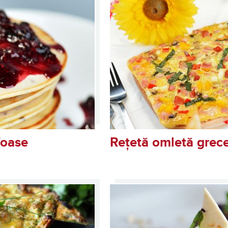
foase
Rețetă omletă grec