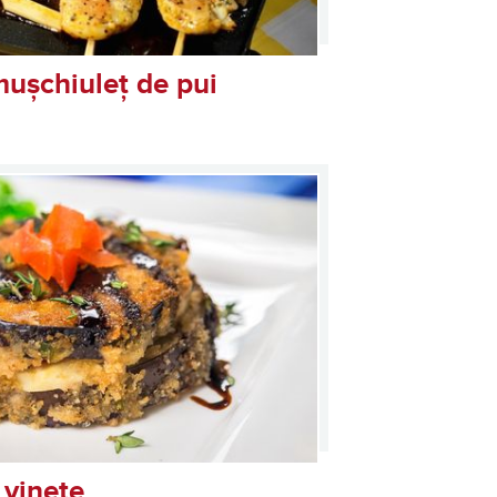
mușchiuleț de pui
 vinete