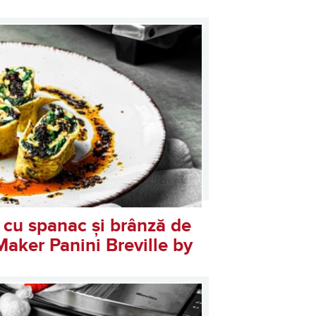
 cu spanac și brânză de
aker Panini Breville by