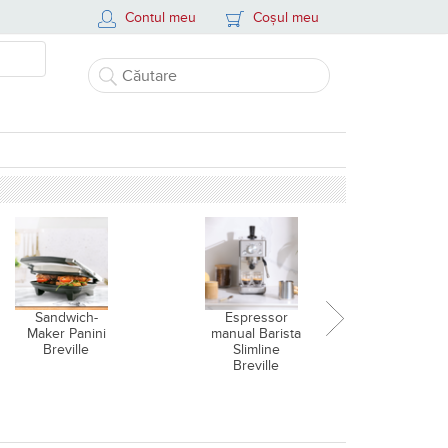
Contul meu
Coșul meu
Sandwich-
Espressor
Airf
Maker Panini
manual Barista
friteuz
Breville
Slimline
cald și
Breville
de găt
aburi, B
Halo 
Digit