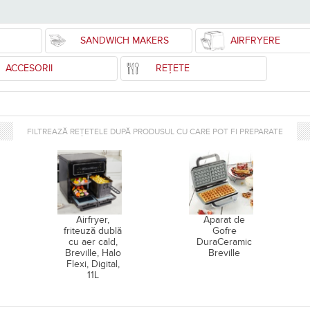
SANDWICH MAKERS
AIRFRYERE
ACCESORII
REȚETE
FILTREAZĂ REȚETELE DUPĂ PRODUSUL CU CARE POT FI PREPARATE
Airfryer,
Aparat de
friteuză dublă
Gofre
cu aer cald,
DuraCeramic
Breville, Halo
Breville
Flexi, Digital,
11L