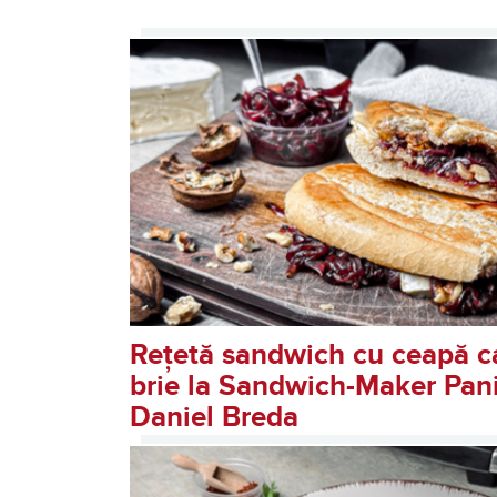
Retete pentru Breville Pani
Rețetă sandwich cu ceapă ca
brie la Sandwich-Maker Pani
Daniel Breda