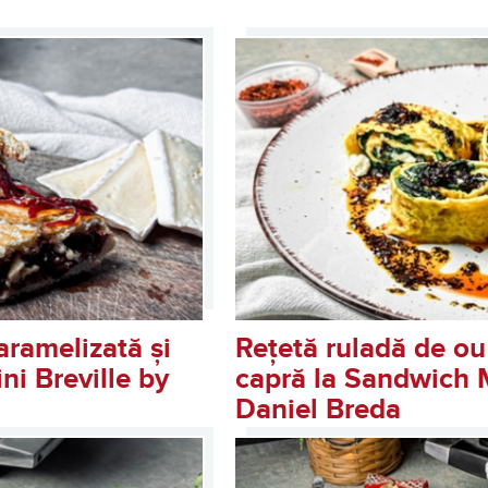
ni Sandwich Maker
ramelizată și
Rețetă ruladă de ou
ni Breville by
capră la Sandwich M
Daniel Breda