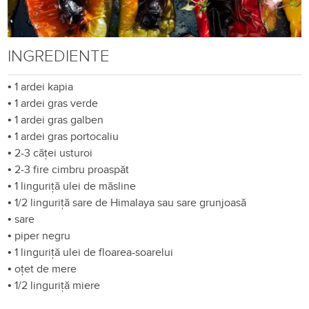
INGREDIENTE
•
1 ardei kapia
•
1 ardei gras verde
•
1 ardei gras galben
•
1 ardei gras portocaliu
•
2-3 căței usturoi
•
2-3 fire cimbru proaspăt
•
1 linguriță ulei de măsline
•
1/2 linguriță sare de Himalaya sau sare grunjoasă
•
sare
•
piper negru
•
1 linguriță ulei de floarea-soarelui
•
oțet de mere
•
1/2 linguriță miere