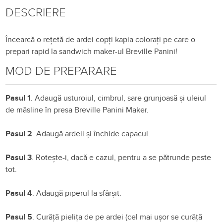
DESCRIERE
Încearcă o rețetă de ardei copți kapia colorați pe care o
prepari rapid la sandwich maker-ul Breville Panini!
MOD DE PREPARARE
Pasul 1
. Adaugă usturoiul, cimbrul, sare grunjoasă și uleiul
de măsline în presa Breville Panini Maker.
Pasul 2
. Adaugă ardeii și închide capacul.
Pasul 3
. Rotește-i, dacă e cazul, pentru a se pătrunde peste
tot.
Pasul 4
. Adaugă piperul la sfârșit.
Pasul 5
. Curăță pielița de pe ardei (cel mai ușor se curăță