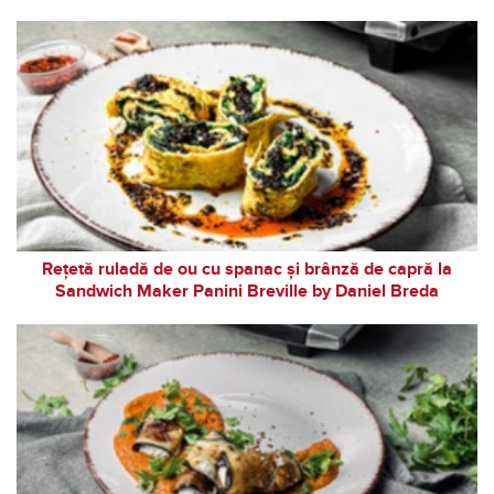
Rețetă ruladă de ou cu spanac și brânză de capră la
Sandwich Maker Panini Breville by Daniel Breda