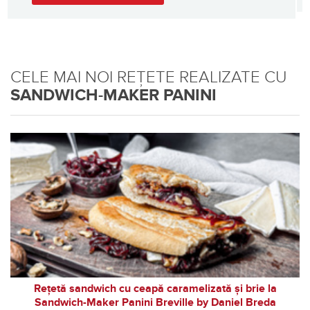
CELE MAI NOI REȚETE REALIZATE CU
SANDWICH-MAKER PANINI
Rețetă sandwich cu ceapă caramelizată și brie la
Sandwich-Maker Panini Breville by Daniel Breda