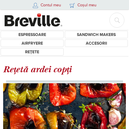
Contul meu
Coșul meu
ESPRESSOARE
SANDWICH MAKERS
AIRFRYERE
ACCESORII
REȚETE
Rețetă ardei copți