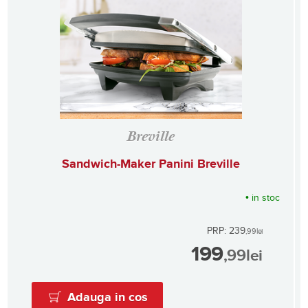
Breville
Sandwich-Maker Panini Breville
•
in stoc
PRP: 239
,99
lei
199
,99
lei
Adauga in cos