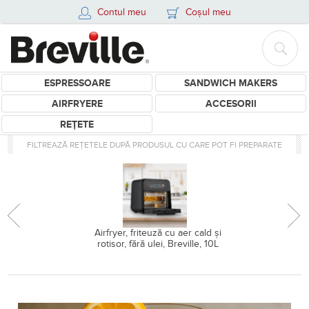
Contul meu
Coșul meu
ESPRESSOARE
SANDWICH MAKERS
AIRFRYERE
ACCESORII
REȚETE
FILTREAZĂ REȚETELE DUPĂ PRODUSUL CU CARE POT FI PREPARATE
Airfryer, friteuză cu aer cald și
rotisor, fără ulei, Breville, 10L
Retete pentru Espressor semi