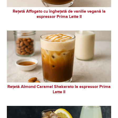
Rețetă Affogato cu înghețată de vanilie vegană la
espressor Prima Latte II
Rețetă Almond Caramel Shakerato la espressor Prima
Latte II