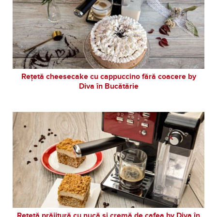
Rețetă cheesecake cu cappuccino fără coacere by
Diva în Bucătărie
Rețetă prăjitură cu nucă și cremă de cafea by Diva în