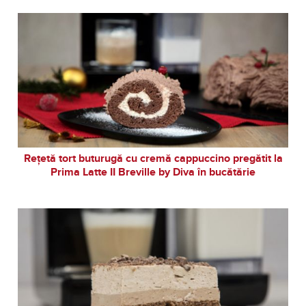
Rețetă tort buturugă cu cremă cappuccino pregătit la
Prima Latte II Breville by Diva în bucătărie