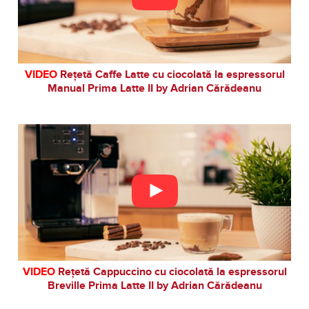
VIDEO
Rețetă Caffe Latte cu ciocolată la espressorul
Manual Prima Latte II by Adrian Cărădeanu
VIDEO
Rețetă Cappuccino cu ciocolată la espressorul
Breville Prima Latte II by Adrian Cărădeanu