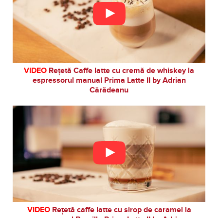
VIDEO
Rețetă Caffe latte cu cremă de whiskey la
espressorul manual Prima Latte II by Adrian
Cărădeanu
VIDEO
Rețetă caffe latte cu sirop de caramel la