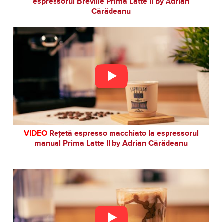
espressorul Breville Prima Latte II by Adrian
Cărădeanu
VIDEO
Rețetă espresso macchiato la espressorul
manual Prima Latte II by Adrian Cărădeanu