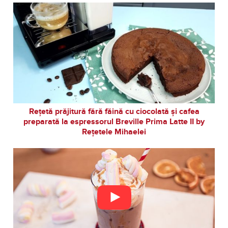
Rețetă prăjitură fără făină cu ciocolată și cafea
preparată la espressorul Breville Prima Latte II by
Rețetele Mihaelei