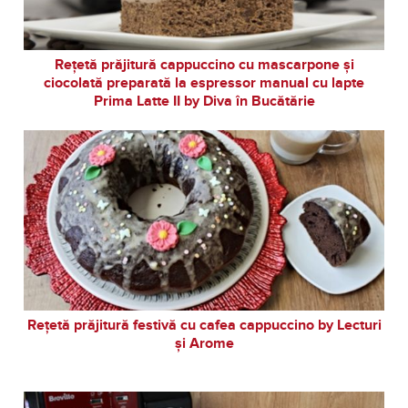
Rețetă prăjitură cappuccino cu mascarpone și
ciocolată preparată la espressor manual cu lapte
Prima Latte II by Diva în Bucătărie
Rețetă prăjitură festivă cu cafea cappuccino by Lecturi
și Arome