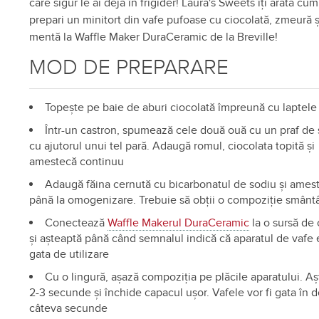
care sigur le ai deja în frigider! Laura's Sweets îți arată cum
prepari un minitort din vafe pufoase cu ciocolată, zmeură ș
mentă la Waffle Maker DuraCeramic de la Breville!
MOD DE PREPARARE
Topește pe baie de aburi ciocolată împreună cu laptele
Într-un castron, spumează cele două ouă cu un praf de 
cu ajutorul unui tel pară. Adaugă romul, ciocolata topită și
amestecă continuu
Adaugă făina cernută cu bicarbonatul de sodiu și ames
până la omogenizare. Trebuie să obții o compoziție smân
Conectează
Waffle Makerul DuraCeramic
la o sursă de
și așteaptă până când semnalul indică că aparatul de vafe 
gata de utilizare
Cu o lingură, așază compoziția pe plăcile aparatului. A
2-3 secunde și închide capacul ușor. Vafele vor fi gata în d
câteva secunde