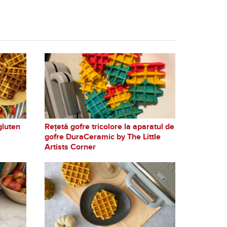
gluten
Rețetă gofre tricolore la aparatul de
gofre DuraCeramic by The Little
Artists Corner