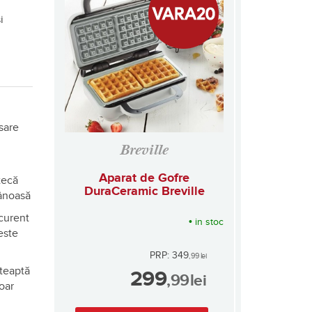
i
sare
Breville
Aparat de Gofre
tecă
DuraCeramic Breville
tânoasă
 curent
•
in stoc
este
PRP: 349
,99
lei
șteaptă
299
,99
lei
oar