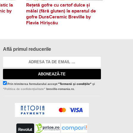
stic la
Rețetă gofre cu cartof dulce și
mic by
mălai (fără gluten) la aparatul de
gofre DuraCeramic Breville by
Flavia Hirișcău
Află primul reducerile
ABONEAZĂ-TE
Prin trimiterea formularului accept
"Termenii și condițiile"
și
"Politica de confidențialitate"
breville-romania.ro.