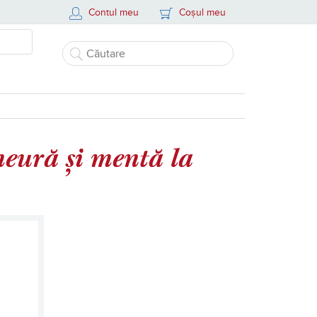
Contul meu
Coșul meu
meură și mentă la