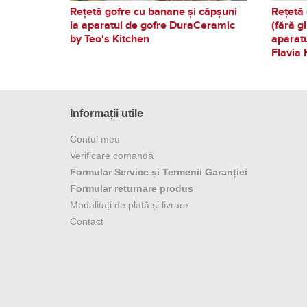
Rețetă gofre cu banane și căpșuni
Rețetă 
la aparatul de gofre DuraCeramic
(fără g
by Teo's Kitchen
aparat
Flavia 
Informații utile
Contul meu
Verificare comandă
Formular Service și Termenii Garanției
Formular returnare produs
Modalitați de plată și livrare
Contact