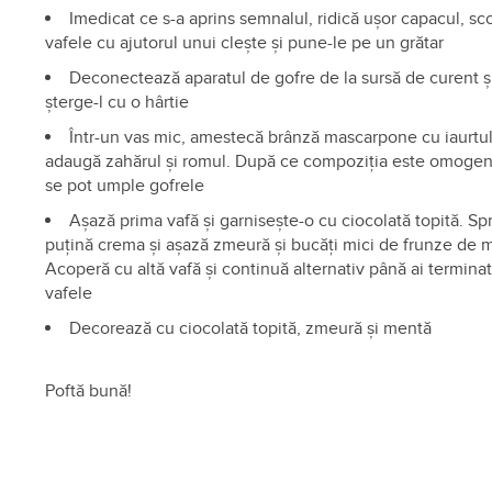
Imedicat ce s-a aprins semnalul, ridică ușor capacul, sc
vafele cu ajutorul unui clește și pune-le pe un grătar
Deconectează aparatul de gofre de la sursă de curent ș
șterge-l cu o hârtie
Într-un vas mic, amestecă brânză mascarpone cu iaurtul
adaugă zahărul și romul. După ce compoziția este omogen
se pot umple gofrele
Așază prima vafă și garnisește-o cu ciocolată topită. Sp
puțină crema și așază zmeură și bucăți mici de frunze de 
Acoperă cu altă vafă și continuă alternativ până ai terminat
vafele
Decorează cu ciocolată topită, zmeură și mentă
Poftă bună!