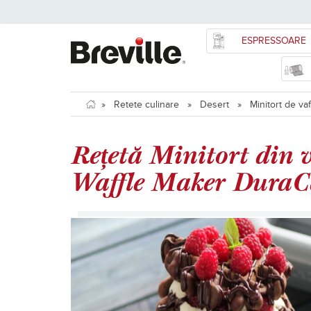
ESPRESSOARE
»
Retete culinare
»
Desert
»
Minitort de va
Rețetă Minitort din v
Waffle Maker DuraCe