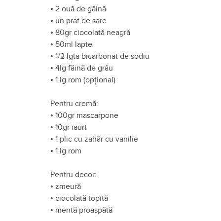
•
2 ouă de găină
•
un praf de sare
•
80gr ciocolată neagră
•
50ml lapte
•
1/2 lgta bicarbonat de sodiu
•
4lg făină de grâu
•
1 lg rom (opțional)
Pentru cremă:
•
100gr mascarpone
•
10gr iaurt
•
1 plic cu zahăr cu vanilie
•
1 lg rom
Pentru decor:
•
zmeură
•
ciocolată topită
•
mentă proaspătă