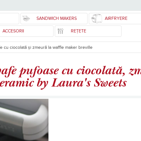
SANDWICH MAKERS
AIRFRYERE
ACCESORII
REȚETE
fe cu ciocolată și zmeură la waffle maker breville
afe pufoase cu ciocolată, z
ramic by Laura's Sweets