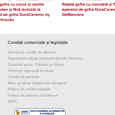
gofre cu cocos și vanilie
Rețetă gofre cu ciocolată și fi
luten și fără lactoză) la
aparatul de gofre DuraCera
ul de gofre DuraCeramic by
DeMâncare
Hirișcău
Condiții comerciale și legislație
Termeni și condiții de vânzare
Regulament oficial campanie Breville România
Cumpără acum. Plătește cu Klarna.
Informații siguranță produse
Condiții de garanție
Retur produse (dreptul de retragere)
Politica de confidențialitate
Politica de utilizare a cookie-uri
ANPC