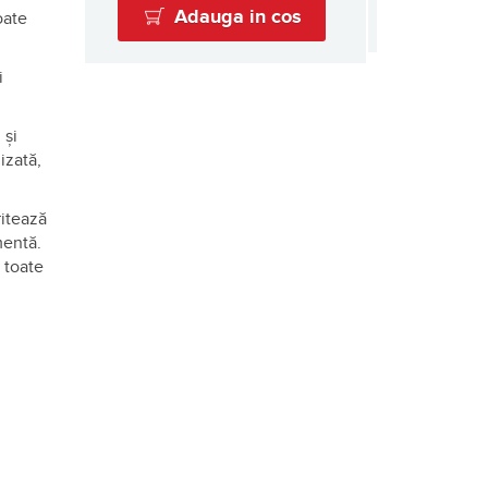
Adauga in cos
oate
i
 și
izată,
ritează
mentă.
 toate