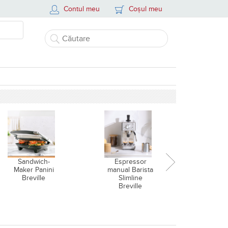
Contul meu
Coșul meu
Sandwich-
Espressor
Airf
Maker Panini
manual Barista
friteuz
Breville
Slimline
cald și
Breville
de găt
aburi, B
Halo 
Digit