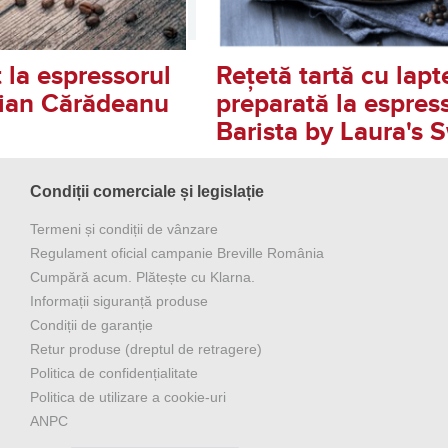
la espressorul
Rețetă tartă cu lap
drian Cărădeanu
preparată la espress
Barista by Laura's 
Condiții comerciale și legislație
Termeni și condiții de vânzare
Regulament oficial campanie Breville România
Cumpără acum. Plătește cu Klarna.
Informații siguranță produse
Condiții de garanție
Retur produse (dreptul de retragere)
Politica de confidențialitate
Politica de utilizare a cookie-uri
ANPC