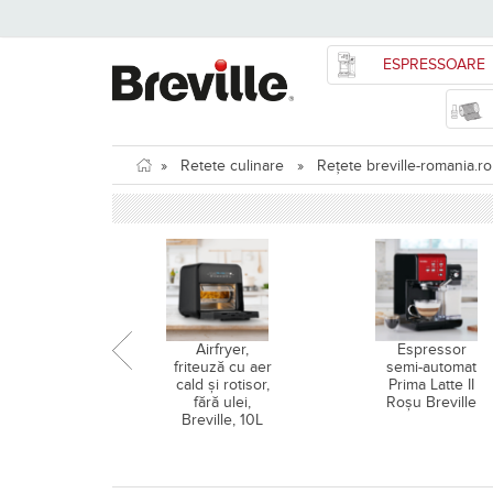
ESPRESSOARE
»
Retete culinare
»
Rețete breville-romania.ro
Airfryer,
Espressor
friteuză cu aer
semi-automat
cald și rotisor,
Prima Latte II
fără ulei,
Roșu Breville
Breville, 10L