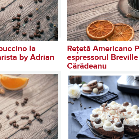
puccino la
Rețetă Americano P
arista by Adrian
espressorul Breville
Cărădeanu