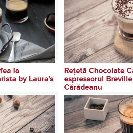
fea la
Rețetă Chocolate C
rista by Laura's
espressorul Breville
Cărădeanu