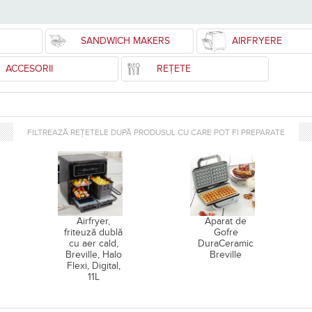
SANDWICH MAKERS
AIRFRYERE
ACCESORII
REȚETE
FILTREAZĂ REȚETELE DUPĂ PRODUSUL CU CARE POT FI PREPARATE
Airfryer,
Aparat de
friteuză dublă
Gofre
cu aer cald,
DuraCeramic
Breville, Halo
Breville
Flexi, Digital,
11L