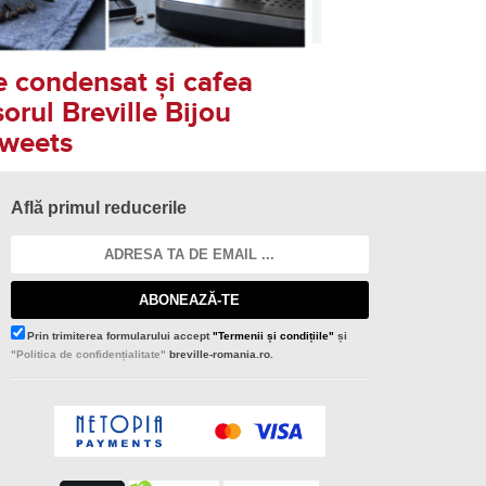
te condensat și cafea
orul Breville Bijou
Sweets
Află primul reducerile
ABONEAZĂ-TE
Prin trimiterea formularului accept
"Termenii și condițiile"
și
"Politica de confidențialitate"
breville-romania.ro.