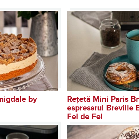
al Bijou Barista Breville
 migdale by
Rețetă Mini Paris Br
espressrul Breville 
Fel de Fel