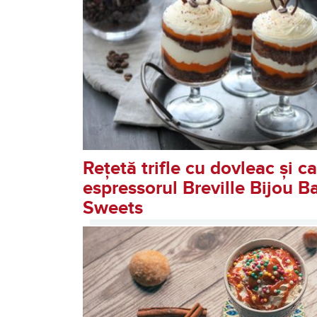
Rețetă trifle cu dovleac și ca
espressorul Breville Bijou Ba
Sweets