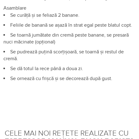
Asamblare
Se curăță și se feliază 2 banane.
Feliile de banană se așază în strat egal peste blatul copt.
Se toarnă jumătate din cremă peste banane, se presară
nuci măcinate (opțional)
Se pudrează puțină scorțișoară, se toarnă și restul de
cremă.
Se dă totul la rece până a doua zi.
Se ornează cu frișcă și se decorează după gust.
CELE MAI NOI REȚETE REALIZATE CU