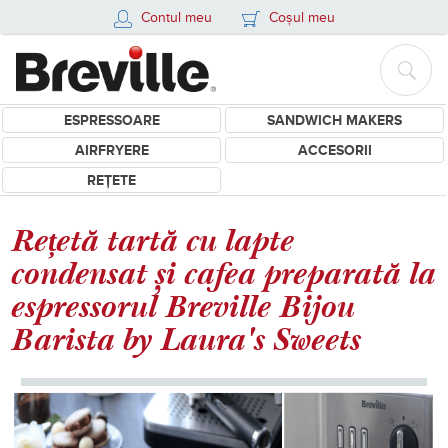
Contul meu
Coșul meu
ESPRESSOARE
SANDWICH MAKERS
AIRFRYERE
ACCESORII
REȚETE
Rețetă tartă cu lapte
condensat și cafea preparată la
espressorul Breville Bijou
Barista by Laura's Sweets