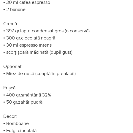
•
30 ml cafea espresso
•
2 banane
Cremă:
•
397 gr.lapte condensat gros (o conservă)
•
300 gr.ciocolată neagră
•
30 ml espresso intens
•
scorțișoară măcinată (după gust)
Opțional:
•
Miez de nucă (coaptă în prealabil)
Frișcă:
•
400 gr.smântână 32%
•
50 gr.zahăr pudră
Decor:
•
Bomboane
•
Fulgi ciocolată