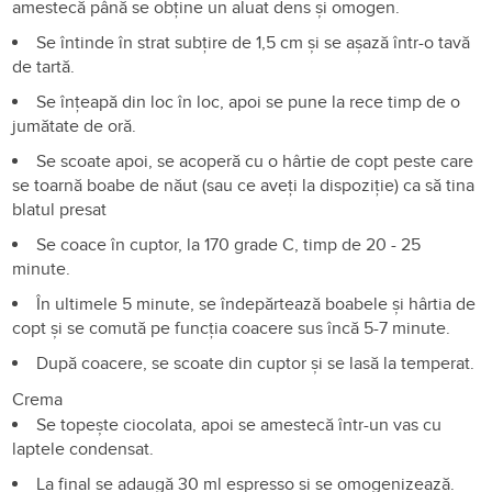
amestecă până se obține un aluat dens și omogen.
Se întinde în strat subțire de 1,5 cm și se așază într-o tavă
de tartă.
Se înțeapă din loc în loc, apoi se pune la rece timp de o
jumătate de oră.
Se scoate apoi, se acoperă cu o hârtie de copt peste care
se toarnă boabe de năut (sau ce aveți la dispoziție) ca să tina
blatul presat
Se coace în cuptor, la 170 grade C, timp de 20 - 25
minute.
În ultimele 5 minute, se îndepărtează boabele și hârtia de
copt și se comută pe funcția coacere sus încă 5-7 minute.
După coacere, se scoate din cuptor și se lasă la temperat.
Crema
Se topește ciocolata, apoi se amestecă într-un vas cu
laptele condensat.
La final se adaugă 30 ml espresso și se omogenizează.