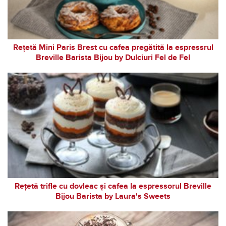
Rețetă Mini Paris Brest cu cafea pregătită la espressrul
Breville Barista Bijou by Dulciuri Fel de Fel
Rețetă trifle cu dovleac și cafea la espressorul Breville
Bijou Barista by Laura's Sweets