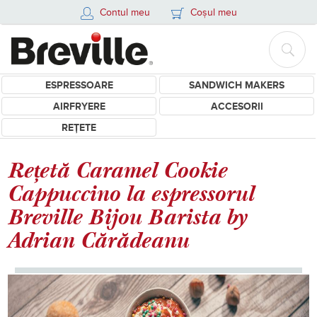
Contul meu
Coșul meu
ESPRESSOARE
SANDWICH MAKERS
AIRFRYERE
ACCESORII
REȚETE
Rețetă Caramel Cookie
Cappuccino la espressorul
Breville Bijou Barista by
Adrian Cărădeanu