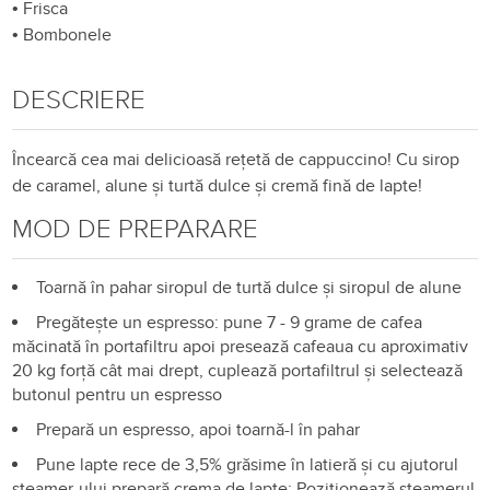
•
Frisca
•
Bombonele
DESCRIERE
Încearcă cea mai delicioasă rețetă de cappuccino! Cu sirop
de caramel, alune și turtă dulce și cremă fină de lapte!
MOD DE PREPARARE
Toarnă în pahar siropul de turtă dulce și siropul de alune
Pregătește un espresso: pune 7 - 9 grame de cafea
măcinată în portafiltru apoi presează cafeaua cu aproximativ
20 kg forță cât mai drept, cuplează portafiltrul și selectează
butonul pentru un espresso
Prepară un espresso, apoi toarnă-l în pahar
Pune lapte rece de 3,5% grăsime în latieră și cu ajutorul
steamer-ului prepară crema de lapte; Poziționează steamerul