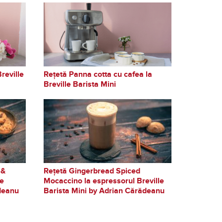
reville
Rețetă Panna cotta cu cafea la
Breville Barista Mini
 &
Rețetă Gingerbread Spiced
le
Mocaccino la espressorul Breville
ădeanu
Barista Mini by Adrian Cărădeanu