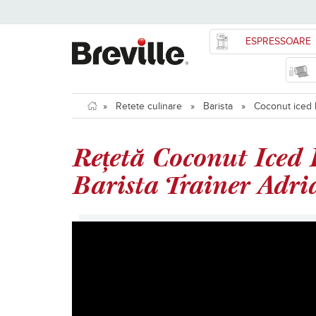
ESPRESSOARE
»
Retete culinare
»
Barista
»
Coconut iced la
Rețetă Coconut Iced L
Barista Trainer Adr