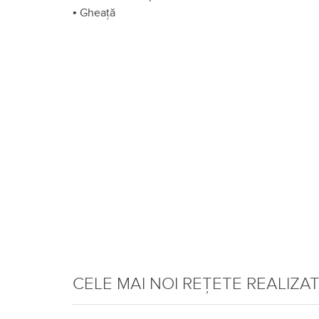
•
Gheață
CELE MAI NOI REȚETE REALIZA