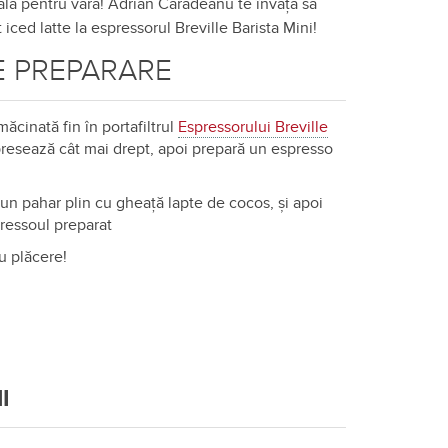
eală pentru vară! Adrian Cărădeanu te învață să
iced latte la espressorul Breville Barista Mini!
 PREPARARE
ăcinată fin în portafiltrul
Espressorului Breville
presează cât mai drept, apoi prepară un espresso
un pahar plin cu gheață lapte de cocos, și apoi
ressoul preparat
u plăcere!
I