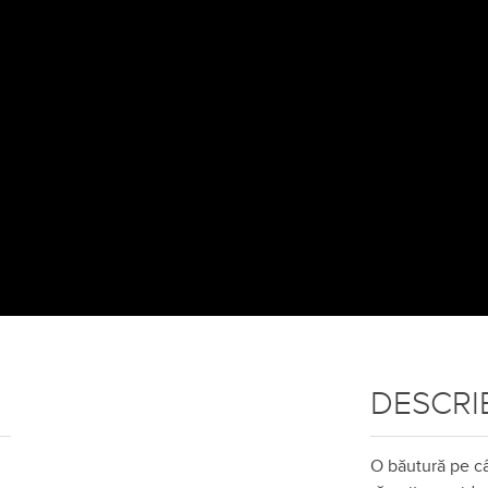
DESCRI
O băutură pe câ