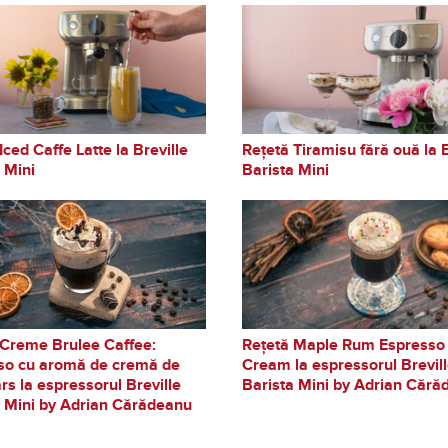
Iced Caffe Latte la Breville
Rețetă Tiramisu fără ouă la B
 Mini
Barista Mini
 Creme Brulee Caffee:
Rețetă Maple Rum Espresso
so cu aromă de cremă de
Cream la espressorul Brevil
rs la espressorul Breville
Barista Mini by Adrian Căr
a Mini by Adrian Cărădeanu