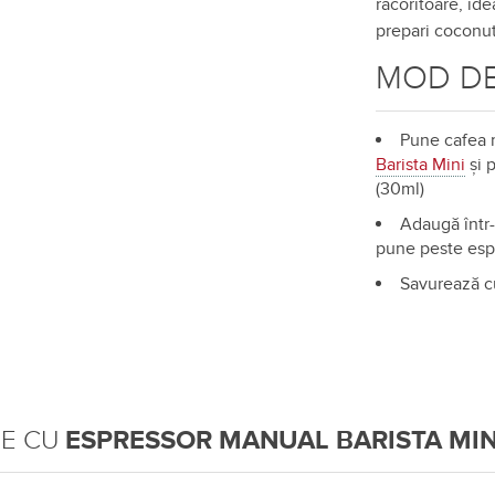
răcoritoare, id
prepari coconut 
MOD DE
Pune cafea m
Barista Mini
și 
(30ml)
Adaugă într-
pune peste esp
Savurează c
TE CU
ESPRESSOR MANUAL BARISTA MIN