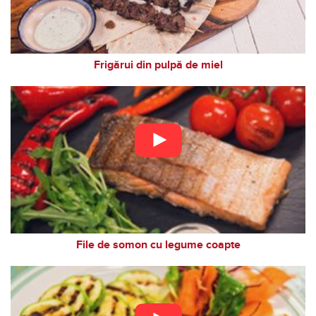
Frigărui din pulpă de miel
File de somon cu legume coapte