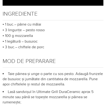
INGREDIENTE
•
1 buc.– pâine cu mălai
•
3 lingurițe – pesto rosso
•
100 g mozzarella
•
1 legătură – busuioc
•
3 buc.– chiftele de porc
MOD DE PREPARARE
Taie pâinea și unge o parte cu sos pesto. Adaugă frunzele
de busuioc și jumătate din cantitatea de mozzarella. Pune
apoi chiftelele și restul de mozzarella.
Lasă sandvișul în Ultimate Grill DuraCeramic aprox 5
minute sau până se topește mozzarella și pâinea se
rumenește;