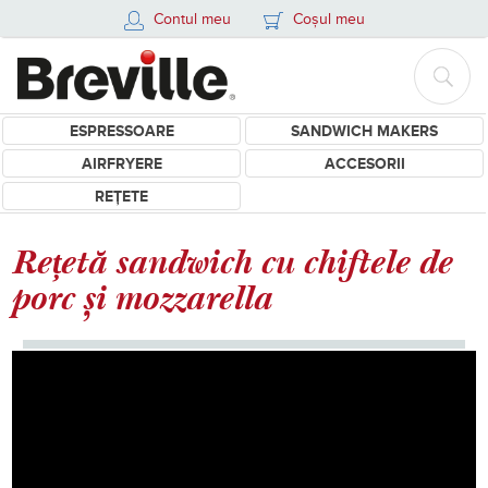
Contul meu
Coșul meu
ESPRESSOARE
SANDWICH MAKERS
AIRFRYERE
ACCESORII
REȚETE
Rețetă sandwich cu chiftele de
porc și mozzarella