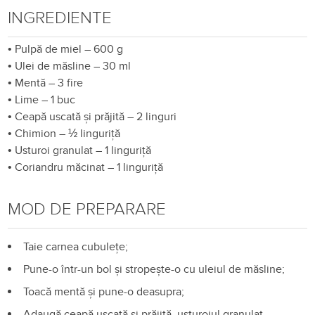
INGREDIENTE
•
Pulpă de miel – 600 g
•
Ulei de măsline – 30 ml
•
Mentă – 3 fire
•
Lime – 1 buc
•
Ceapă uscată și prăjită – 2 linguri
•
Chimion – ½ linguriță
•
Usturoi granulat – 1 linguriță
•
Coriandru măcinat – 1 linguriță
MOD DE PREPARARE
Taie carnea cubulețe;
Pune-o într-un bol și stropește-o cu uleiul de măsline;
Toacă mentă și pune-o deasupra;
Adaugă ceapă uscată și prăjită, usturoiul granulat,