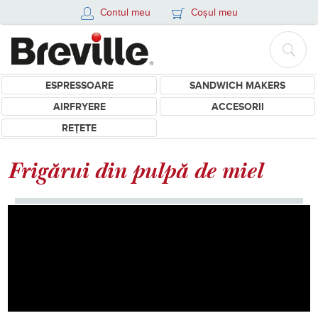
Contul meu
Coșul meu
ESPRESSOARE
SANDWICH MAKERS
AIRFRYERE
ACCESORII
REȚETE
Frigărui din pulpă de miel