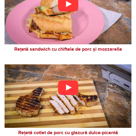
Rețetă sandwich cu chiftele de porc și mozzarella
Rețetă cotlet de porc cu glazură dulce-picantă