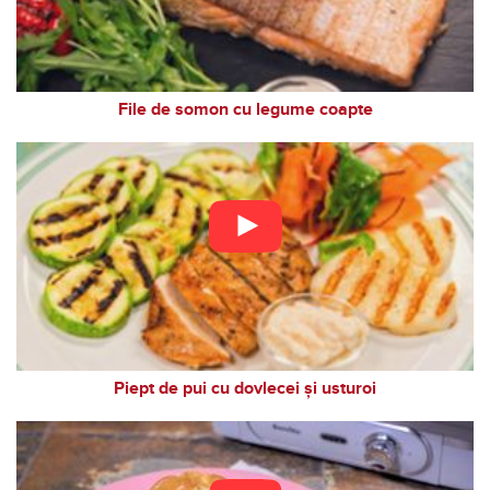
File de somon cu legume coapte
Piept de pui cu dovlecei și usturoi