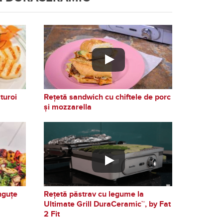
turoi
Rețetă sandwich cu chiftele de porc
și mozzarella
nguțe
Rețetă păstrav cu legume la
Ultimate Grill DuraCeramic™, by Fat
2 Fit