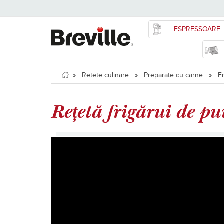
ESPRESSOARE
»
Retete culinare
»
Preparate cu carne
»
F
Rețetă frigărui de pu