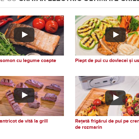
e somon cu legume coapte
Piept de pui cu dovlecei și us
ntricot de vită la grill
Rețetă frigărui de pui pe cre
de rozmarin