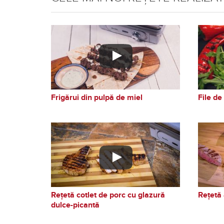
Frigărui din pulpă de miel
File d
Rețetă cotlet de porc cu glazură
Rețetă a
dulce-picantă