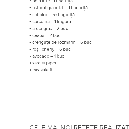
•
boia iute - 1 linguriță
•
usturoi granulat – 1 linguriță
•
chimion – ½ linguriță
•
curcumă – 1 lingură
•
ardei gras – 2 buc
•
ceapă – 2 buc
•
crenguțe de rozmarin – 6 buc
•
roșii cherry – 6 buc
•
avocado – 1 buc
•
sare și piper
•
mix salată
CELE MAI NOI REȚETE REALIZA