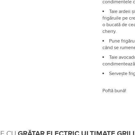
condimentele d
Taie ardeii 
frigăruile pe c
o bucată de ceap
cherry.
Pune frigăru
când se rumen
Taie avocado
condimentează-l 
Servește fri
Poftă bună!
TE CU
GRĂTAR ELECTRIC ULTIMATE GRI