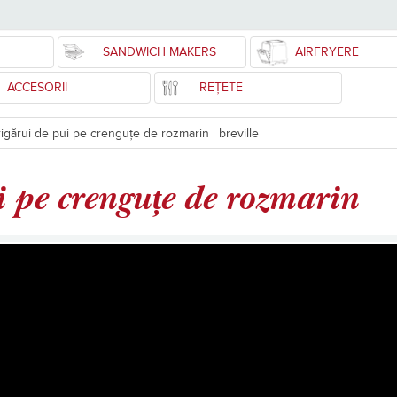
SANDWICH MAKERS
AIRFRYERE
ACCESORII
REȚETE
rigărui de pui pe crenguțe de rozmarin | breville
i pe crenguțe de rozmarin