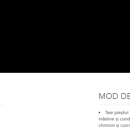
MOD DE
Taie pieptul
măsline și cond
chimion și curc