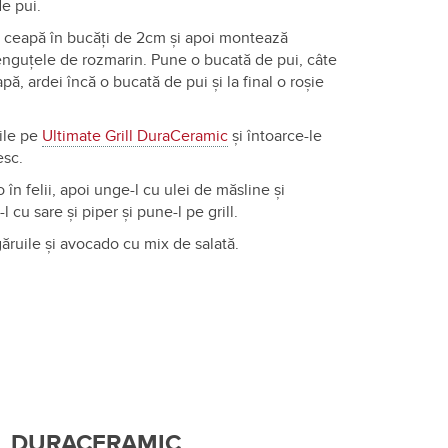
e pui.
și ceapă în bucăți de 2cm și apoi montează
renguțele de rozmarin. Pune o bucată de pui, câte
ă, ardei încă o bucată de pui și la final o roșie
ile pe
Ultimate Grill DuraCeramic
și întoarce-le
esc.
 în felii, apoi unge-l cu ulei de măsline și
cu sare și piper și pune-l pe grill.
găruile și avocado cu mix de salată.
LL DURACERAMIC