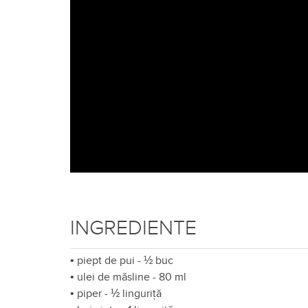
INGREDIENTE
•
piept de pui - ½ buc
•
ulei de măsline - 80 ml
•
piper - ½ linguriță