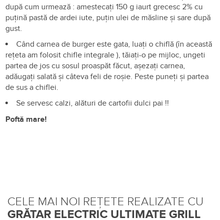
după cum urmează : amestecați 150 g iaurt grecesc 2% cu
puțină pastă de ardei iute, puțin ulei de măsline și sare după
gust.
Când carnea de burger este gata, luați o chiflă (în această
rețeta am folosit chifle integrale ), tăiați-o pe mijloc, ungeti
partea de jos cu sosul proaspăt făcut, așezați carnea,
adăugați salată și câteva feli de roșie. Peste puneți și partea
de sus a chiflei.
Se servesc calzi, alături de cartofii dulci pai !!
Poftă mare!
CELE MAI NOI REȚETE REALIZATE CU
GRĂTAR ELECTRIC ULTIMATE GRILL