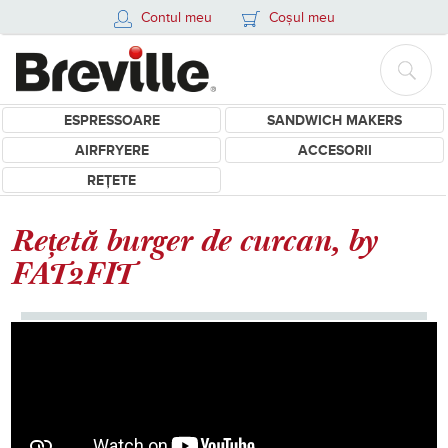
Contul meu
Coșul meu
ESPRESSOARE
SANDWICH MAKERS
AIRFRYERE
ACCESORII
REȚETE
Rețetă burger de curcan, by
FAT2FIT