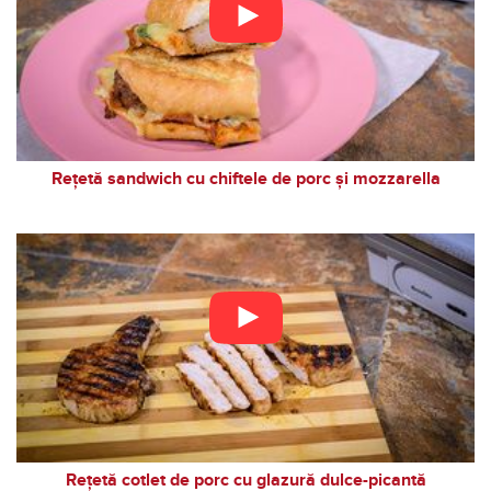
Rețetă sandwich cu chiftele de porc și mozzarella
Rețetă cotlet de porc cu glazură dulce-picantă