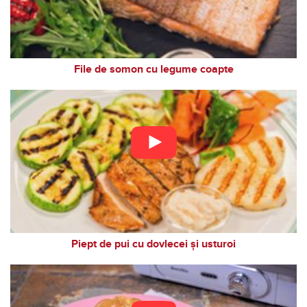
File de somon cu legume coapte
Piept de pui cu dovlecei și usturoi