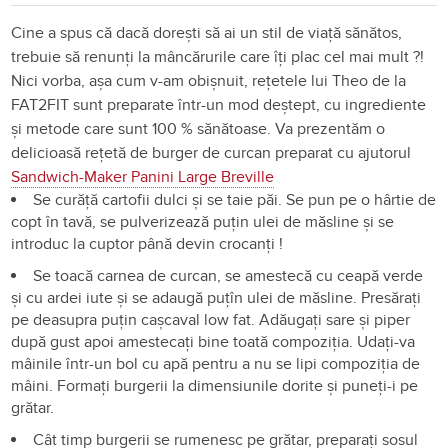
Cine a spus că dacă dorești să ai un stil de viață sănătos,
trebuie să renunți la mâncărurile care îți plac cel mai mult ?!
Nici vorba, așa cum v-am obișnuit, rețetele lui Theo de la
FAT2FIT sunt preparate într-un mod deștept, cu ingrediente
și metode care sunt 100 % sănătoase. Va prezentăm o
delicioasă rețetă de burger de curcan preparat cu ajutorul
Sandwich-Maker Panini Large Breville
Se curăță cartofii dulci și se taie păi. Se pun pe o hârtie de
copt în tavă, se pulverizează puțin ulei de măsline și se
introduc la cuptor până devin crocanți !
Se toacă carnea de curcan, se amestecă cu ceapă verde
și cu ardei iute și se adaugă puțîn ulei de măsline. Presărați
pe deasupra puțin cașcaval low fat. Adăugați sare și piper
după gust apoi amestecați bine toată compoziția. Udați-va
mâinile într-un bol cu apă pentru a nu se lipi compoziția de
mâini. Formați burgerii la dimensiunile dorite și puneți-i pe
grătar.
Cât timp burgerii se rumenesc pe grătar, preparați sosul