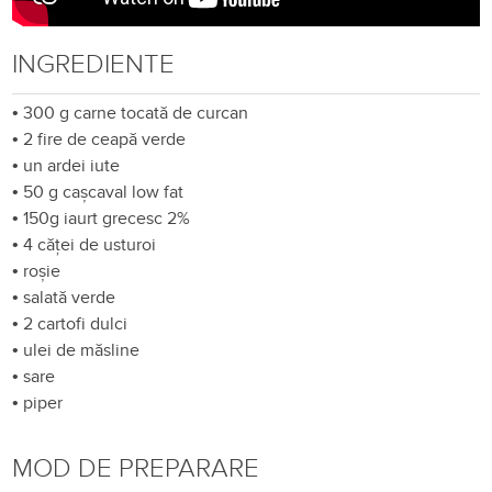
INGREDIENTE
•
300 g carne tocată de curcan
•
2 fire de ceapă verde
•
un ardei iute
•
50 g cașcaval low fat
•
150g iaurt grecesc 2%
•
4 căței de usturoi
•
roșie
•
salată verde
•
2 cartofi dulci
•
ulei de măsline
•
sare
•
piper
MOD DE PREPARARE