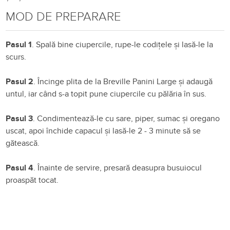
MOD DE PREPARARE
Pasul 1
. Spală bine ciupercile, rupe-le codițele și lasă-le la
scurs.
Pasul 2
. Încinge plita de la Breville Panini Large și adaugă
untul, iar când s-a topit pune ciupercile cu pălăria în sus.
Pasul 3
. Condimentează-le cu sare, piper, sumac și oregano
uscat, apoi închide capacul și lasă-le 2 - 3 minute să se
gătească.
Pasul 4
. Înainte de servire, presară deasupra busuiocul
proaspăt tocat.