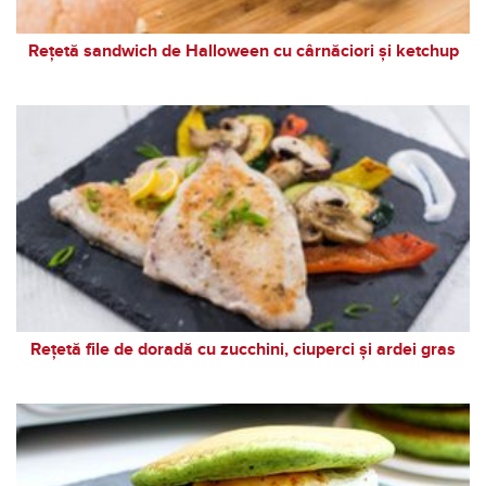
Rețetă sandwich de Halloween cu cârnăciori și ketchup
Rețetă file de doradă cu zucchini, ciuperci și ardei gras