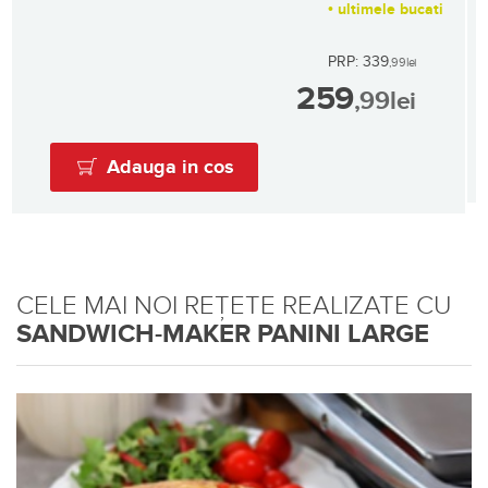
•
ultimele bucati
PRP: 339
,99
lei
259
,99
lei
Adauga in cos
CELE MAI NOI REȚETE REALIZATE CU
SANDWICH-MAKER PANINI LARGE