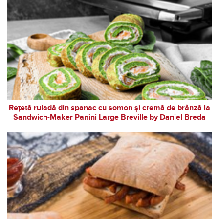
Rețetă ruladă din spanac cu somon și cremă de brânză la
Sandwich-Maker Panini Large Breville by Daniel Breda