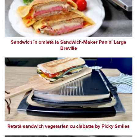
Sandwich în omletă la Sandwich-Maker Panini Large
Breville
Rețetă sandwich vegetarian cu ciabatta by Picky Smiles