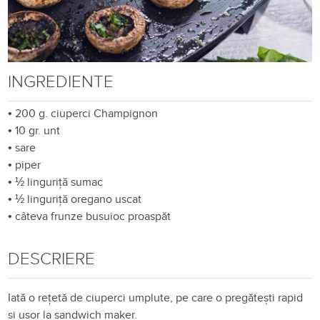
INGREDIENTE
•
200 g. ciuperci Champignon
•
10 gr. unt
•
sare
•
piper
•
½ linguriță sumac
•
½ linguriță oregano uscat
•
câteva frunze busuioc proaspăt
DESCRIERE
Iată o rețetă de ciuperci umplute, pe care o pregătești rapid
și ușor la sandwich maker.