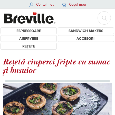
Contul meu
Coșul meu
ESPRESSOARE
SANDWICH MAKERS
AIRFRYERE
ACCESORII
REȚETE
Rețetă ciuperci fripte cu sumac
și busuioc