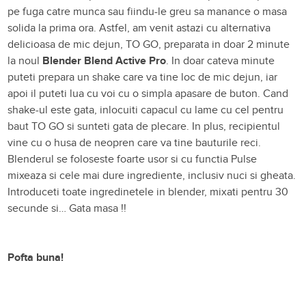
pe fuga catre munca sau fiindu-le greu sa manance o masa
solida la prima ora. Astfel, am venit astazi cu alternativa
delicioasa de mic dejun, TO GO, preparata in doar 2 minute
la noul
Blender Blend Active Pro
. In doar cateva minute
puteti prepara un shake care va tine loc de mic dejun, iar
apoi il puteti lua cu voi cu o simpla apasare de buton. Cand
shake-ul este gata, inlocuiti capacul cu lame cu cel pentru
baut TO GO si sunteti gata de plecare. In plus, recipientul
vine cu o husa de neopren care va tine bauturile reci.
Blenderul se foloseste foarte usor si cu functia Pulse
mixeaza si cele mai dure ingrediente, inclusiv nuci si gheata.
Introduceti toate ingredinetele in blender, mixati pentru 30
secunde si… Gata masa !!
Pofta buna!