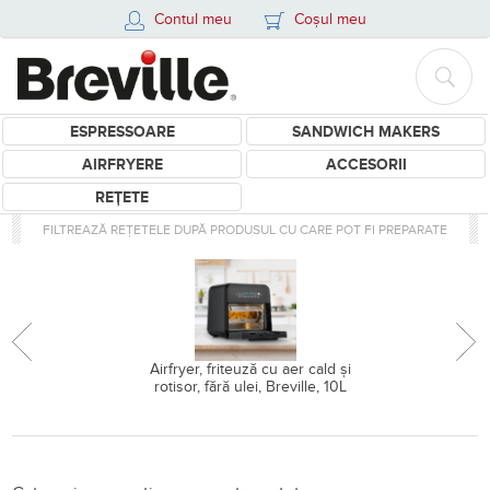
Contul meu
Coșul meu
ESPRESSOARE
SANDWICH MAKERS
AIRFRYERE
ACCESORII
REȚETE
FILTREAZĂ REȚETELE DUPĂ PRODUSUL CU CARE POT FI PREPARATE
Airfryer, friteuză cu aer cald și
rotisor, fără ulei, Breville, 10L
Retete pentru Sticlă apă reut