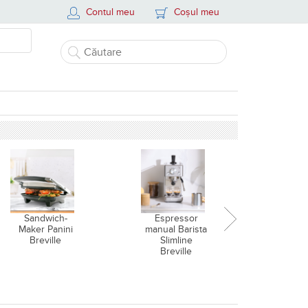
Contul meu
Coșul meu
Sandwich-
Espressor
Airf
Maker Panini
manual Barista
friteuz
Breville
Slimline
cald și
Breville
de găt
aburi, B
Halo 
Digit