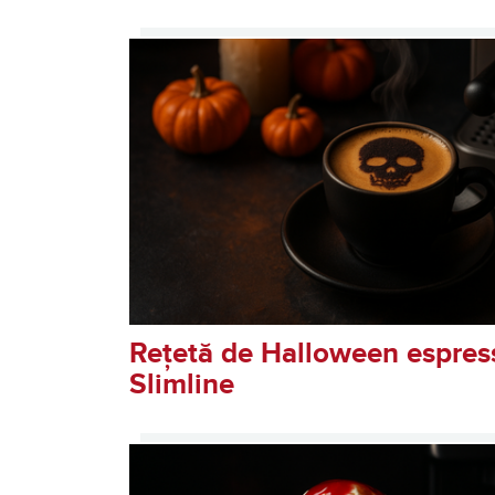
Retete pentru Breville Bari
Rețetă de Halloween espress
Slimline