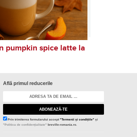
 pumpkin spice latte la
Află primul reducerile
ABONEAZĂ-TE
Prin trimiterea formularului accept
"Termenii și condițiile"
și
"Politica de confidențialitate"
breville-romania.ro.