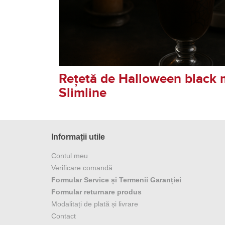
Rețetă de Halloween black 
Slimline
Informații utile
Contul meu
Verificare comandă
Formular Service și Termenii Garanției
Formular returnare produs
Modalitați de plată și livrare
Contact