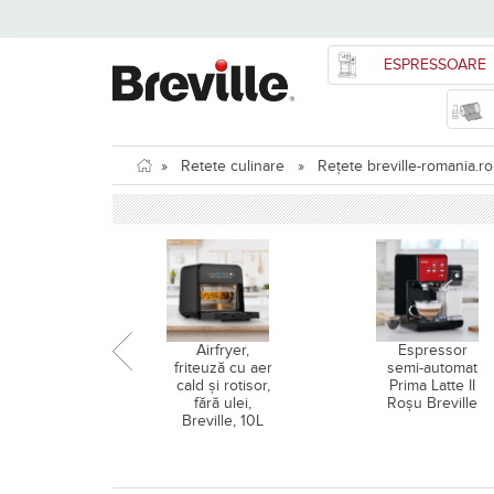
ESPRESSOARE
»
Retete culinare
»
Rețete breville-romania.ro
Airfryer,
Espressor
friteuză cu aer
semi-automat
cald și rotisor,
Prima Latte II
fără ulei,
Roșu Breville
Breville, 10L