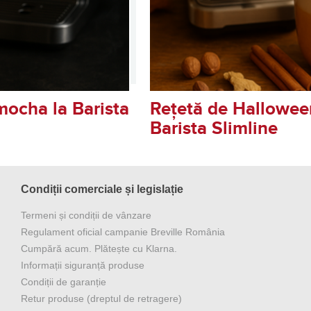
mocha la Barista
Rețetă de Halloween
Barista Slimline
Condiții comerciale și legislație
Termeni și condiții de vânzare
Regulament oficial campanie Breville România
Cumpără acum. Plătește cu Klarna.
Informații siguranță produse
Condiții de garanție
Retur produse (dreptul de retragere)