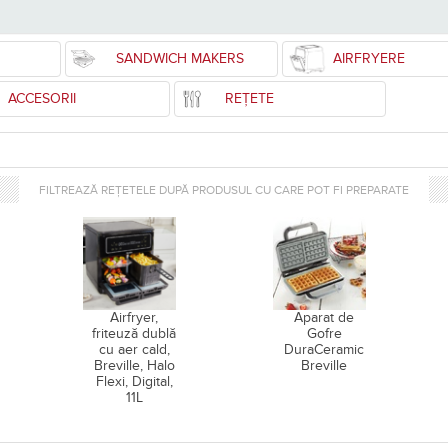
SANDWICH MAKERS
AIRFRYERE
ACCESORII
REȚETE
FILTREAZĂ REȚETELE DUPĂ PRODUSUL CU CARE POT FI PREPARATE
Airfryer,
Aparat de
friteuză dublă
Gofre
cu aer cald,
DuraCeramic
Breville, Halo
Breville
Flexi, Digital,
11L