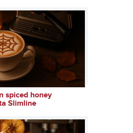
ual Compact
n spiced honey
ta Slimline