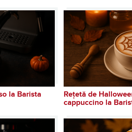
sta Slimline – Espressor Man
o la Barista
Rețetă de Hallowee
cappuccino la Baris