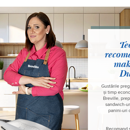
Te
recom
mak
Du
Gustările preg
și timp econ
Breville, pre
sandwich-uri
panini-uri
Recomand s