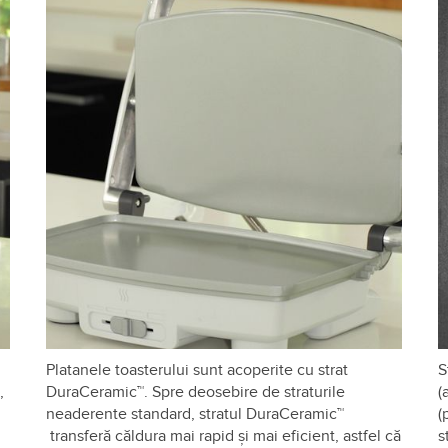
Platanele toasterului sunt acoperite cu strat
S
,
DuraCeramic™. Spre deosebire de straturile
(
neaderente standard, stratul DuraCeramic™
(
transferă căldura mai rapid și mai eficient, astfel că
s