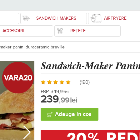
SANDWICH MAKERS
AIRFRYERE
ACCESORII
REȚETE
maker panini duraceramic breville
Sandwich-Maker
Panin
(190)
PRP:
349
,99
lei
239
,99
lei
Adauga in cos