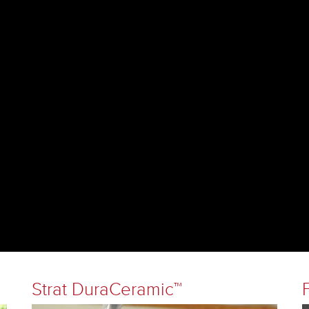
Strat DuraCeramic™