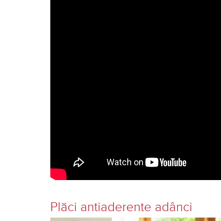
Plăci antiaderente adânci