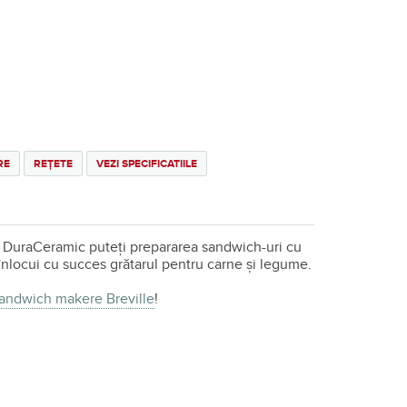
RE
REȚETE
VEZI SPECIFICATIILE
 DuraCeramic puteți prepararea sandwich-uri cu
 înlocui cu succes grătarul pentru carne și legume.
andwich makere Breville
!