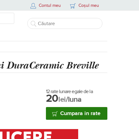
Contul meu
Coșul meu
i DuraCeramic Breville
12 rate lunare egale de la
20
lei
/luna
Cumpara in rate