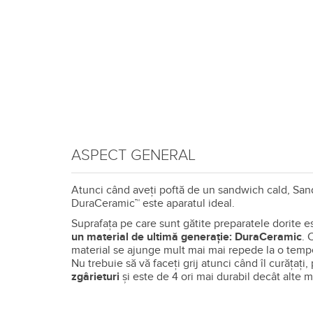
ASPECT GENERAL
Atunci când aveţi poftă de un sandwich cald, Sa
DuraCeramic™ este aparatul ideal.
Suprafaţa pe care sunt gătite preparatele dorite e
un material de ultimă generaţie: DuraCeramic
. 
material se ajunge mult mai mai repede la o tempe
Nu trebuie să vă faceţi grij atunci când îl curăţaţi
zgârieturi
și este de 4 ori mai durabil decât alte m