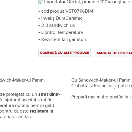
Importator Oficial, produse 100% originale
• cod produs VST071X-DIM
• Înveliș DuraCeramic
• 2-3 sandwich-uri
• Control temperatură
• Rezistent la zgârieturi
COMPARĂ CU ALTE PRODUSE
MANUAL DE UTILIZA
ndwich-Maker-ul Panini
Cu Sandwich-Maker-ul Panini
Ciabatta si Focaccia și puteți
ste protejată cu un
strat dintr-
Prepară mai multe gustări la
s
Cu ajutorul acestui strat de
ratură optimă pentru gătit.
, pentru că este
rezistent la
ateriale similare.