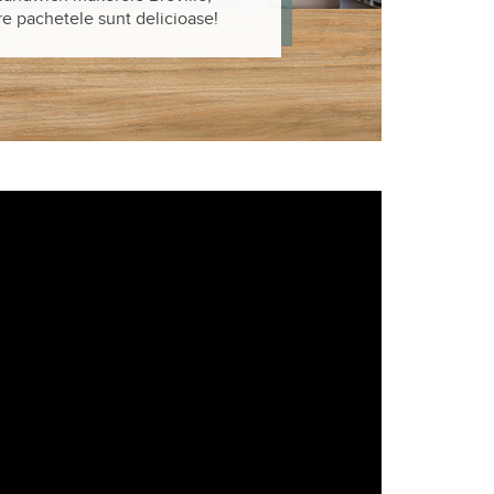
are pachetele sunt delicioase!