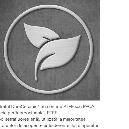
tratul DuraCeramic™ nu conține PTFE sau PFOA
acid perfluorooctanoic). PTFE
politetrafluoretilenă), utilizată la majoritatea
traturilor de acoperire antiaderente, la temperaturi