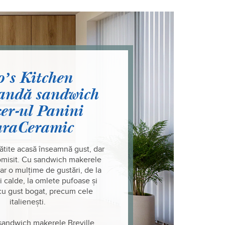
oʼs Kitchen
andă sandwich
er-ul Panini
raCeramic
ătite acasă înseamnă gust, dar
omisit. Cu sandwich makerele
par o mulțime de gustări, de la
 calde, la omlete pufoase și
 cu gust bogat, precum cele
italienești.
andwich makerele Breville,