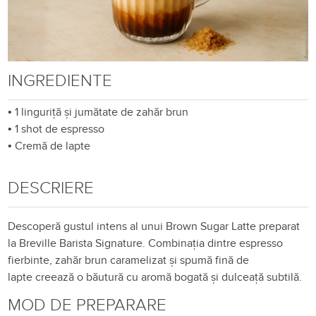
INGREDIENTE
•
1 linguriță și jumătate de zahăr brun
•
1 shot de espresso
•
Cremă de lapte
DESCRIERE
Descoperă gustul intens al unui
Brown Sugar Latte
preparat
la
Breville Barista Signature
. Combinația dintre
espresso
fierbinte
,
zahăr brun caramelizat
și
spumă fină de
lapte
creează o băutură cu aromă bogată și dulceață subtilă.
MOD DE PREPARARE