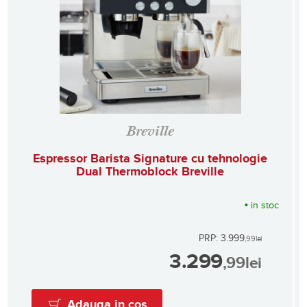
Breville
Espressor Barista Signature cu tehnologie
Dual Thermoblock Breville
•
in stoc
PRP: 3.999
,99
lei
3.299
,99
lei
Adauga in cos