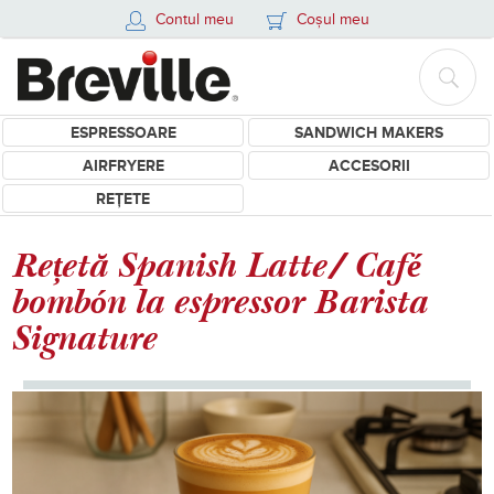
Contul meu
Coșul meu
ESPRESSOARE
SANDWICH MAKERS
AIRFRYERE
ACCESORII
REȚETE
Rețetă Spanish Latte/ Café
bombón la espressor Barista
Signature