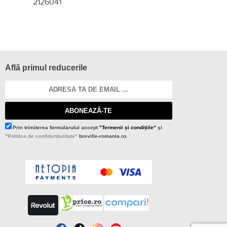
2126041
Află primul reducerile
ABONEAZĂ-TE
Prin trimiterea formularului accept
"Termenii și condițiile"
și
"Politica de confidențialitate"
breville-romania.ro.