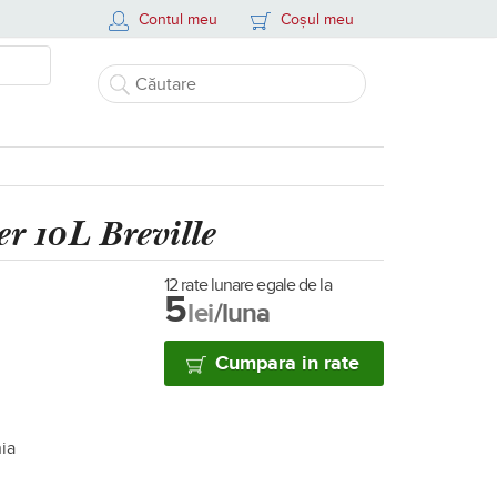
Contul meu
Coșul meu
er 10L Breville
12 rate lunare egale de la
5
lei
/luna
Cumpara in rate
nia