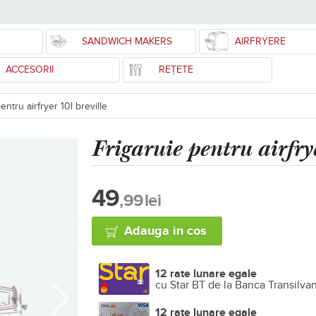
SANDWICH MAKERS
AIRFRYERE
ACCESORII
REȚETE
entru airfryer 10l breville
Frigaruie pentru airfry
49
,99
lei
Adauga in cos
12 rate lunare egale
cu Star BT de la Banca Transilva
12 rate lunare egale