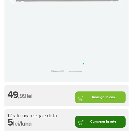
49
,99
lei
Adauga in cos
12 rate lunare egale de la
5
Cumpara in rate
lei
/luna