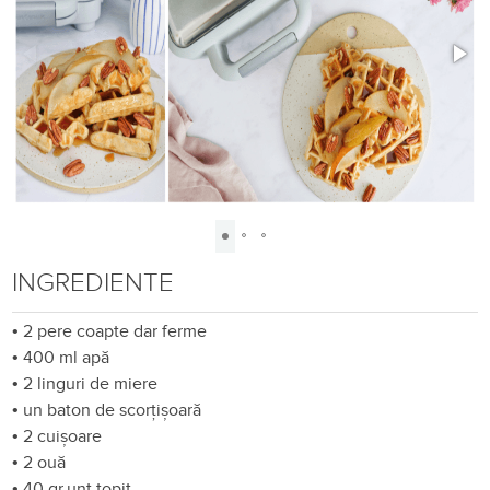
INGREDIENTE
•
2 pere coapte dar ferme
•
400 ml apă
•
2 linguri de miere
•
un baton de scorțișoară
•
2 cuișoare
•
2 ouă
•
40 gr.unt topit