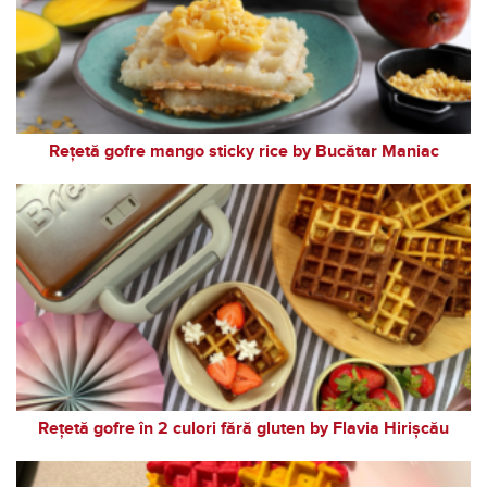
Rețetă gofre mango sticky rice by Bucătar Maniac
Rețetă gofre în 2 culori fără gluten by Flavia Hirișcău