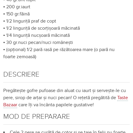
•
200 gr.iaurt
•
150 gr.făină
•
1/2 linguriță praf de copt
•
1/2 linguriță de scorțișoară măcinată
•
1/4 linguriță nucșoară măcinată
•
30 gr.nuci pecan/nuci românești
•
(opțional) 1/2 pară rasă pe răzătoarea mare (o pară nu
foarte zemoasă)
DESCRIERE
Pregătește gofre pufoase din aluat cu iaurt și servește-le cu
pere, sirop de arțar și nuci pecan! O rețetă pregătită de
Taste
Bazaar
care îți va încânta papilele gustative!
MOD DE PREPARARE
Cele 2 pere se curăță de cotor și se taie în felii nu foarte