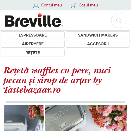
Contul meu
Coșul meu
ESPRESSOARE
SANDWICH MAKERS
AIRFRYERE
ACCESORII
REȚETE
Rețetă waffles cu pere, nuci
pecan și sirop de arțar by
Tastebazaar.ro