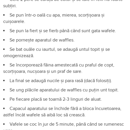
subțiri.
Se pun într-o oală cu apa, mierea, scorțișoara și
cuișoarele.
Se pun la fiert și se fierb până când sunt gata wafele.
Se pornește aparatul de waffles.
Se bat ouăle cu iaurtul, se adaugă untul topit și se
omogenizează.
Se încorporează făina amestecată cu praful de copt,
scorțișoara, nucșoara și un praf de sare.
La final se adaugă nucile și para rasă (dacă folosiți).
Se ung plăcile aparatului de waffles cu puțin unt topit.
Pe fiecare placă se toarnă 2-3 linguri de aluat.
Capacul aparatului se închide fără a bloca încuietoarea,
astfel încât wafele să aibă loc să crească.
Vafele se coc în jur de 5 minute, până când se rumenesc