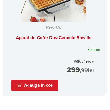
Breville
Aparat de Gofre DuraCeramic Breville
•
in stoc
PRP: 349
,99
lei
299
,99
lei
Adauga in cos