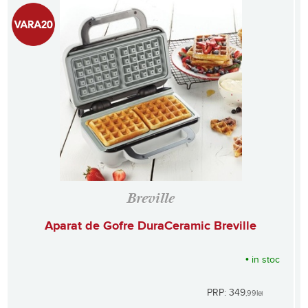
Breville
Aparat de Gofre DuraCeramic Breville
•
in stoc
PRP: 349
,99
lei