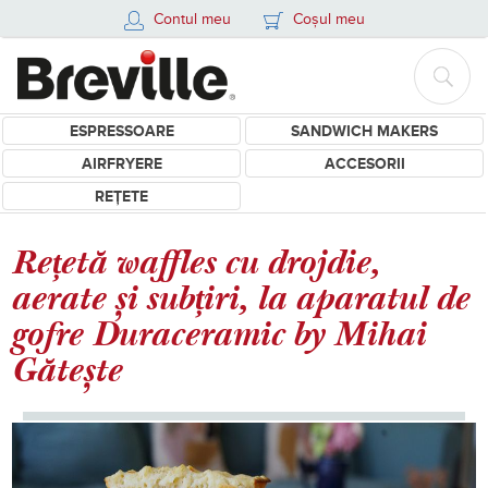
Contul meu
Coșul meu
ESPRESSOARE
SANDWICH MAKERS
AIRFRYERE
ACCESORII
REȚETE
Rețetă waffles cu drojdie,
aerate și subțiri, la aparatul de
gofre Duraceramic by Mihai
Gătește