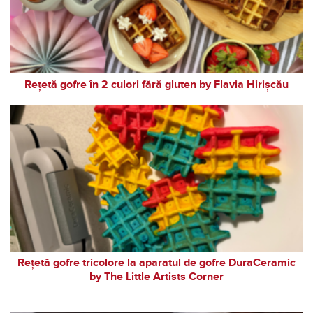
Rețetă gofre în 2 culori fără gluten by Flavia Hirișcău
Rețetă gofre tricolore la aparatul de gofre DuraCeramic
by The Little Artists Corner