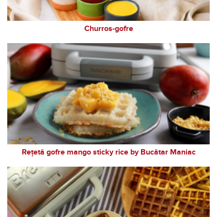
Churros-gofre
Rețetă gofre mango sticky rice by Bucătar Maniac