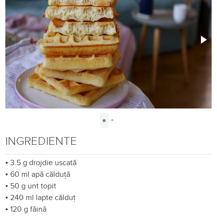
INGREDIENTE
•
3.5 g drojdie uscată
•
60 ml apă călduță
•
50 g unt topit
•
240 ml lapte călduț
•
120 g făină