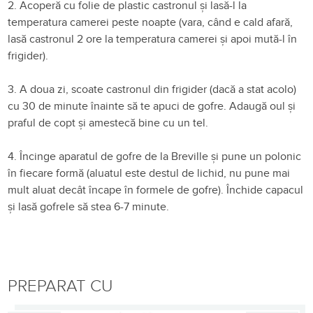
2. Acoperă cu folie de plastic castronul și lasă-l la
temperatura camerei peste noapte (vara, când e cald afară,
lasă castronul 2 ore la temperatura camerei și apoi mută-l în
frigider).
3. A doua zi, scoate castronul din frigider (dacă a stat acolo)
cu 30 de minute înainte să te apuci de gofre. Adaugă oul și
praful de copt și amestecă bine cu un tel.
4. Încinge aparatul de gofre de la Breville și pune un polonic
în fiecare formă (aluatul este destul de lichid, nu pune mai
mult aluat decât încape în formele de gofre). Închide capacul
și lasă gofrele să stea 6-7 minute.
PREPARAT CU