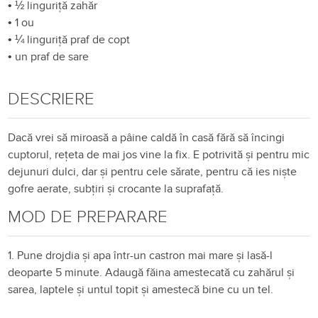
•
½ linguriță zahăr
•
1 ou
•
¼ linguriță praf de copt
•
un praf de sare
DESCRIERE
Dacă vrei să miroasă a pâine caldă în casă fără să încingi
cuptorul, rețeta de mai jos vine la fix. E potrivită și pentru mic
dejunuri dulci, dar și pentru cele sărate, pentru că ies niște
gofre aerate, subțiri și crocante la suprafață.
MOD DE PREPARARE
1. Pune drojdia și apa într-un castron mai mare și lasă-l
deoparte 5 minute. Adaugă făina amestecată cu zahărul și
sarea, laptele și untul topit și amestecă bine cu un tel.