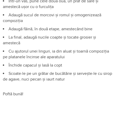
Într-un vas, pune cele două ouă, un praf de sare și
amestecă ușor cu o furculița
Adaugă sucul de morcovi și romul și omogenizează
compoziția
Adaugă făină, în două etape, amestecând bine
La final, adaugă nucile coapte și tocate grosier și
amestecă
Cu ajutorul unei linguri, ia din aluat și toarnă compoziția
pe platanele încinse ale aparatului
Închide capacul și lasă la copt
Scoate-le pe un grătar de bucătărie și servește-le cu sirop
de agave, nuci pecan și iaurt natur
Poftă bună!