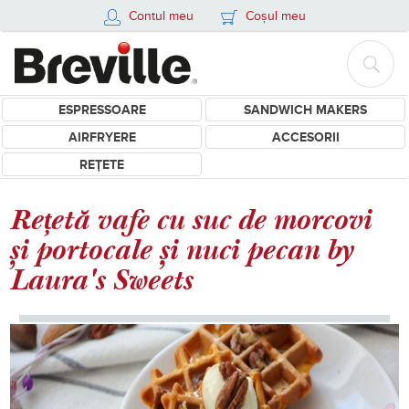
Contul meu
Coșul meu
ESPRESSOARE
SANDWICH MAKERS
AIRFRYERE
ACCESORII
REȚETE
Rețetă vafe cu suc de morcovi
și portocale și nuci pecan by
Laura's Sweets