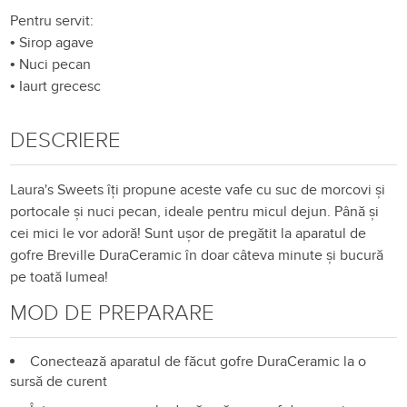
Pentru servit:
•
Sirop agave
•
Nuci pecan
•
Iaurt grecesc
DESCRIERE
Laura's Sweets îți propune aceste vafe cu suc de morcovi și
portocale și nuci pecan, ideale pentru micul dejun. Până și
cei mici le vor adoră! Sunt ușor de pregătit la aparatul de
gofre Breville DuraCeramic în doar câteva minute și bucură
pe toată lumea!
MOD DE PREPARARE
Conectează aparatul de făcut gofre DuraCeramic la o
sursă de curent