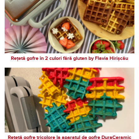
Rețetă gofre în 2 culori fără gluten by Flavia Hirișcău
Rețetă gofre tricolore la aparatul de gofre DuraCeramic