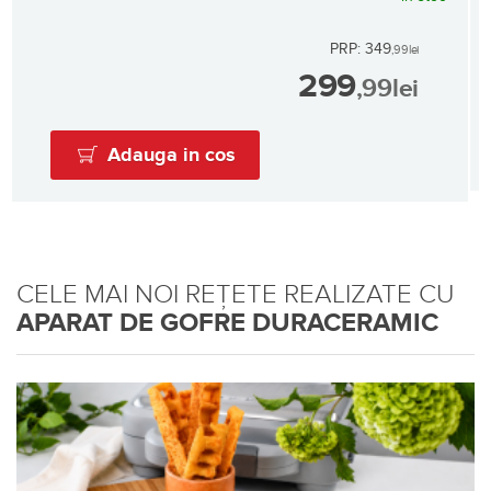
PRP: 349
,99
lei
299
,99
lei
Adauga in cos
CELE MAI NOI REȚETE REALIZATE CU
APARAT DE GOFRE DURACERAMIC