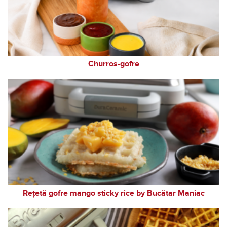
Churros-gofre
Rețetă gofre mango sticky rice by Bucătar Maniac