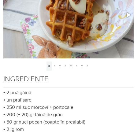
INGREDIENTE
•
2 ouă găină
•
un praf sare
•
250 ml suc morcovi + portocale
•
200 (+ 20) gr.făină de grâu
•
50 gr.nuci pecan (coapte în prealabil)
•
2 lg rom