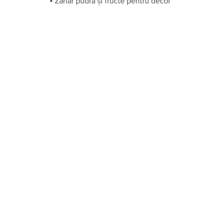
•
Zahăr pudră și fructe pentru decor