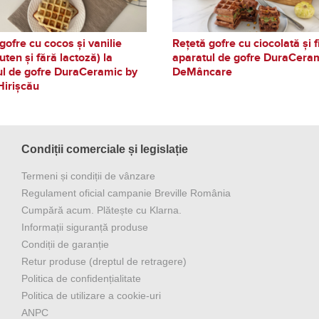
gofre cu cocos și vanilie
Rețetă gofre cu ciocolată și fi
luten și fără lactoză) la
aparatul de gofre DuraCera
ul de gofre DuraCeramic by
DeMâncare
Hirișcău
Condiții comerciale și legislație
Termeni și condiții de vânzare
Regulament oficial campanie Breville România
Cumpără acum. Plătește cu Klarna.
Informații siguranță produse
Condiții de garanție
Retur produse (dreptul de retragere)
Politica de confidențialitate
Politica de utilizare a cookie-uri
ANPC