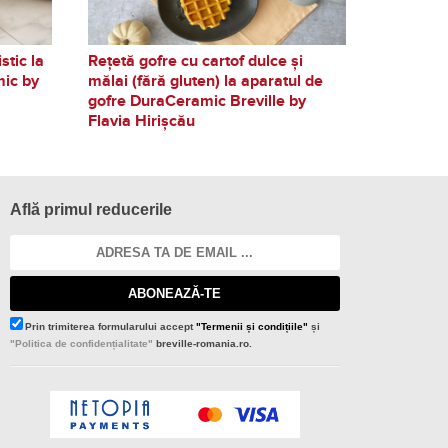
stic la
Rețetă gofre cu cartof dulce și
mic by
mălai (fără gluten) la aparatul de
gofre DuraCeramic Breville by
Flavia Hirișcău
Află primul reducerile
ABONEAZĂ-TE
Prin trimiterea formularului accept
"Termenii și condițiile"
și
"Politica de confidențialitate"
breville-romania.ro.