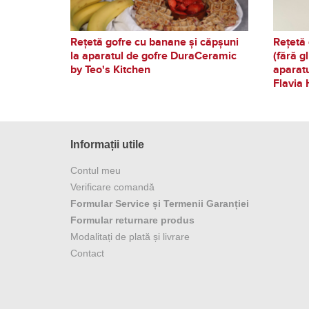
Rețetă gofre cu banane și căpșuni
Rețetă 
la aparatul de gofre DuraCeramic
(fără g
by Teo's Kitchen
aparat
Flavia 
Informații utile
Contul meu
Verificare comandă
Formular Service și Termenii Garanției
Formular returnare produs
Modalitați de plată și livrare
Contact