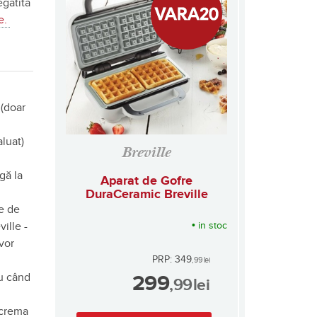
egătită
e.
 (doar
luat)
Breville
gă la
Aparat de Gofre
DuraCeramic Breville
le de
•
in stoc
ille -
 vor
PRP: 349
,99
lei
au când
299
,99
lei
 crema