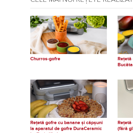
Churros-gofre
Rețetă 
Bucăta
Rețetă gofre cu banane și căpșuni
Rețetă 
la aparatul de gofre DuraCeramic
(fără g