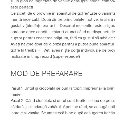
și un glob de înghețată de vanilie deasupra, atunci combo
este perfect!
Ce ziceți de o brownie în aparatul de gofre? Este o variant
merită încercată. Două dintre principalele motive, în afară 
gustativ (bineînțeles), ar fi:-
Desertul mesenilor este asigura
aproape orice condiții, chiar și atunci când nu dispuneți d
cuptor pentru coacerea prăjiturii, fără ca gustul să aibă de s
Aveți nevoie doar de o priză pentru a putea pune aparatul
gofre la treabă. -
Veți avea niște porții individuale de br
realizate în timp record (super repede!)
MOD DE PREPARARE
Pasul 1. Untul și ciocolata se pun la topit (împreună) la bain
marie.
Pasul 2. Când ciocolata și untul sunt topite, se iau de pe s
căldură și se adaugă zahărul. Apoi, pe rând, se adaugă ouă
laptele și vanilia. Se amestecă bine după adăugarea fiecăr