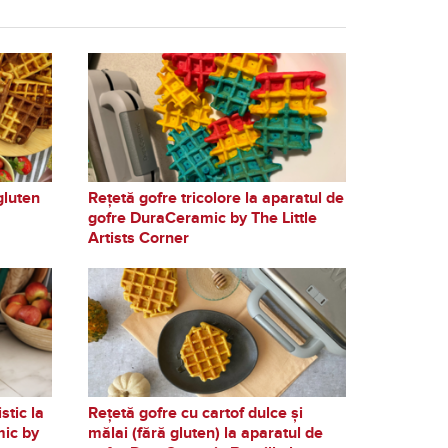
gluten
Rețetă gofre tricolore la aparatul de
gofre DuraCeramic by The Little
Artists Corner
stic la
Rețetă gofre cu cartof dulce și
mic by
mălai (fără gluten) la aparatul de