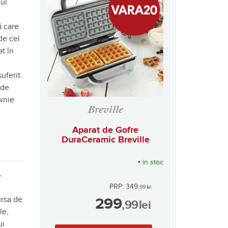
-ul
ă care
de cel
t în
e
uferit.
 de
ownie
Breville
Aparat de Gofre
DuraCeramic Breville
•
in stoc
-
PRP: 349
,99
lei
ursa de
299
,99
lei
le,
ui