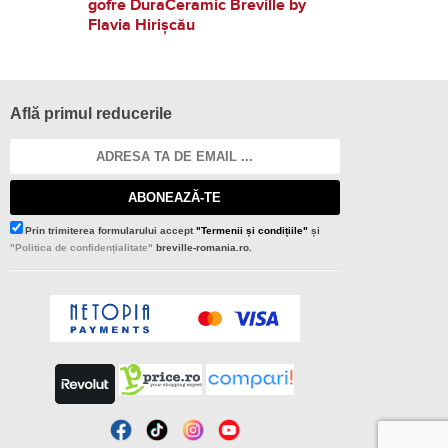
gofre DuraCeramic Breville by
Flavia Hirișcău
Află primul reducerile
ABONEAZĂ-TE
Prin trimiterea formularului accept
"Termenii și condițiile"
și
"Politica de confidențialitate"
breville-romania.ro.