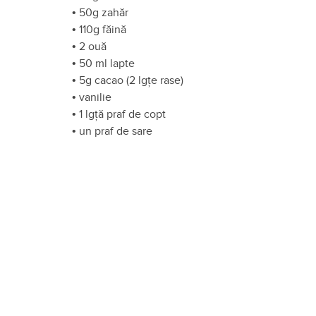
•
50g zahăr
•
110g făină
•
2 ouă
•
50 ml lapte
•
5g cacao (2 lgțe rase)
•
vanilie
•
1 lgță praf de copt
•
un praf de sare