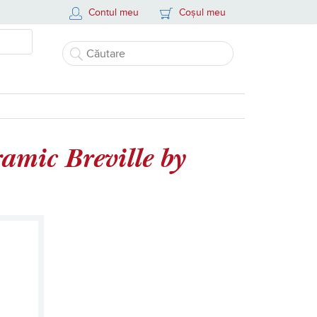
Contul meu
Coșul meu
amic Breville by