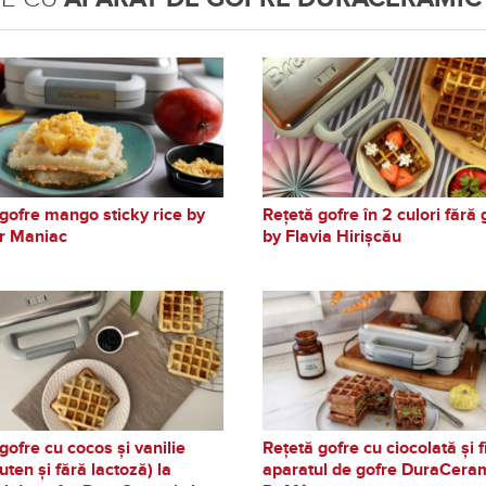
gofre mango sticky rice by
Rețetă gofre în 2 culori fără 
r Maniac
by Flavia Hirișcău
gofre cu cocos și vanilie
Rețetă gofre cu ciocolată și fi
luten și fără lactoză) la
aparatul de gofre DuraCera