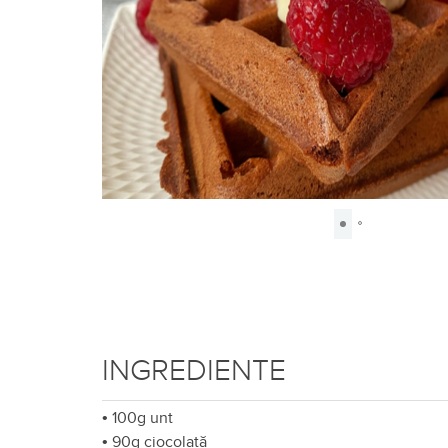
INGREDIENTE
•
100g unt
•
90g ciocolată