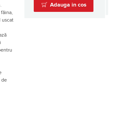
Adauga in cos
).
 făina,
l uscat
ează
i
pentru
e
s de