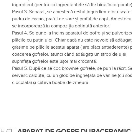
ingredient (pentru ca ingredientele să fie bine încorporate
Pasul 3. Separat, se amestecă restul ingredientelor uscate:
pudra de cacao, praful de sare și praful de copt. Amestecu
se încorporează în compoziția obținută anterior.
Pasul 4. Se pune la încins aparatul de gofre și se pulveriz
plăcile cu puțin ulei. Chiar dacă nu este nevoie să adăugaț
grăsime pe plăcile acestui aparat ( are plăci antiaderente) 
coacerea gofrelor, atunci când adăugați un strop de ulei,
suprafața gofrelor este ușor mai crocantă.
Pasul 5. După ce se coc brownie-gofrele, se pun la răcit. S
servesc călduțe, cu un glob de înghețată de vanilie (cu so
ciocolată) și câteva boabe de zmeură.
TE CU
APARAT DE GOFRE DURACERAMIC