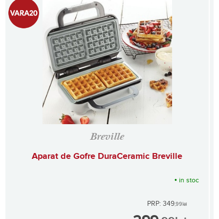
Breville
Aparat de Gofre DuraCeramic Breville
•
in stoc
PRP: 349
,99
lei