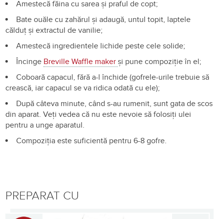
Amestecă făina cu sarea și praful de copt;
Bate ouăle cu zahărul și adaugă, untul topit, laptele
călduț și extractul de vanilie;
Amestecă ingredientele lichide peste cele solide;
Încinge
Breville Waffle maker
și pune compoziție în el;
Coboară capacul, fără a-l închide (gofrele-urile trebuie să
crească, iar capacul se va ridica odată cu ele);
După câteva minute, când s-au rumenit, sunt gata de scos
din aparat. Veți vedea că nu este nevoie să folosiți ulei
pentru a unge aparatul.
Compoziția este suficientă pentru 6-8 gofre.
PREPARAT CU