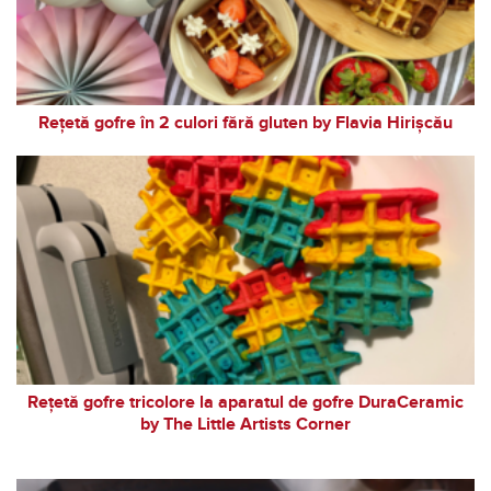
Rețetă gofre în 2 culori fără gluten by Flavia Hirișcău
Rețetă gofre tricolore la aparatul de gofre DuraCeramic
by The Little Artists Corner