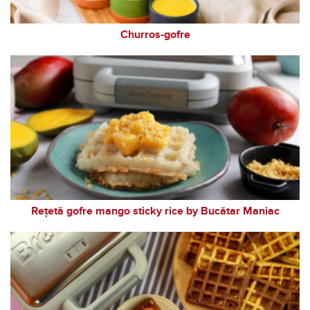
Churros-gofre
Rețetă gofre mango sticky rice by Bucătar Maniac