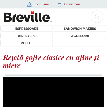
Contul meu
Coșul meu
ESPRESSOARE
SANDWICH MAKERS
AIRFRYERE
ACCESORII
REȚETE
Rețetă gofre clasice cu afine și
miere