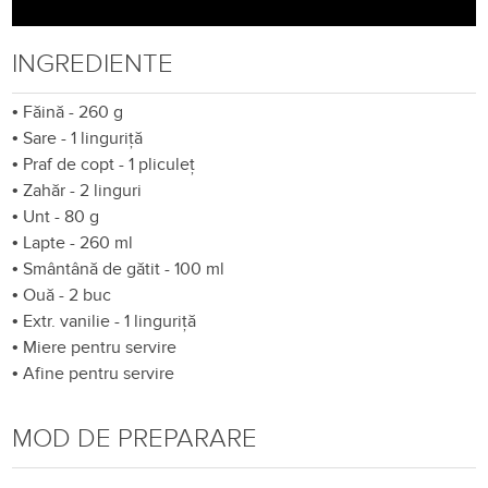
INGREDIENTE
•
Făină - 260 g
•
Sare - 1 linguriță
•
Praf de copt - 1 pliculeț
•
Zahăr - 2 linguri
•
Unt - 80 g
•
Lapte - 260 ml
•
Smântână de gătit - 100 ml
•
Ouă - 2 buc
•
Extr. vanilie - 1 linguriță
•
Miere pentru servire
•
Afine pentru servire
MOD DE PREPARARE