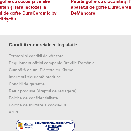
gofre cu cocos și vanilie
Rețetă gofre cu ciocolată și fi
luten și fără lactoză) la
aparatul de gofre DuraCera
ul de gofre DuraCeramic by
DeMâncare
Hirișcău
Condiții comerciale și legislație
Termeni și condiții de vânzare
Regulament oficial campanie Breville România
Cumpără acum. Plătește cu Klarna.
Informații siguranță produse
Condiții de garanție
Retur produse (dreptul de retragere)
Politica de confidențialitate
Politica de utilizare a cookie-uri
ANPC