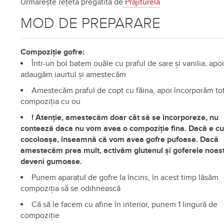
Urmărește rețeta pregătită de
Prăjiturela
MOD DE PREPARARE
Compoziție gofre:
Într-un bol batem ouăle cu praful de sare și vanilia, apo
adaugăm iaurtul și amestecăm
Amestecăm praful de copt cu făina, apoi încorporăm tot
compoziția cu ou
! Atenție, amestecăm doar cât să se încorporeze, nu
contează daca nu vom avea o compoziție fina. Dacă e c
cocoloașe, înseamnă că vom avea gofre pufoase. Dacă
amestecăm prea mult, activăm glutenul și goferele noast
deveni gumoase.
Punem aparatul de gofre la încins, în acest timp lăsăm
compoziția să se odihnească
Că să le facem cu afine în interior, punem 1 lingură de
compoziție