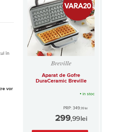
i
ul în
Breville
Aparat de Gofre
u
DuraCeramic Breville
re vor
•
in stoc
PRP: 349
,99
lei
299
,99
lei