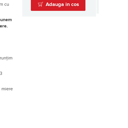
Adauga in cos
im cu
 punem
bere.
runțim
-3
e miere