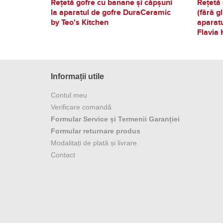
Rețetă gofre cu banane și căpșuni
Rețetă 
la aparatul de gofre DuraCeramic
(fără g
by Teo's Kitchen
aparat
Flavia 
Informații utile
Contul meu
Verificare comandă
Formular Service și Termenii Garanției
Formular returnare produs
Modalitați de plată și livrare
Contact