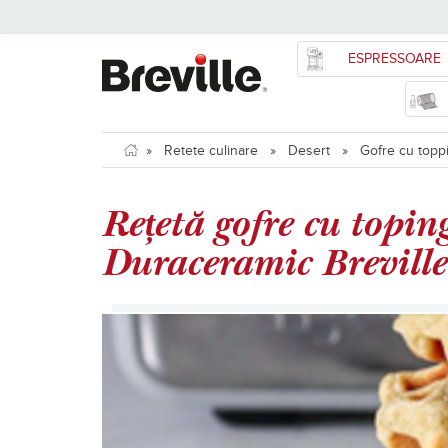
ESPRESSOARE
»
Retete culinare
»
Desert
»
Gofre cu toppi
Rețetă gofre cu topin
Duraceramic Breville