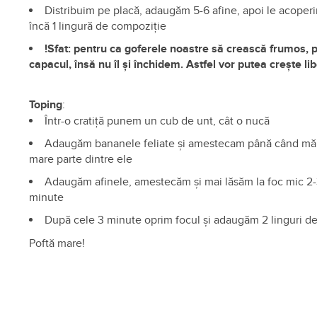
Distribuim pe placă, adaugăm 5-6 afine, apoi le acoper
încă 1 lingură de compoziție
!Sfat: pentru ca goferele noastre să crească frumos,
capacul, însă nu îl și închidem. Astfel vor putea crește li
Toping
:
Într-o cratiță punem un cub de unt, cât o nucă
Adaugăm bananele feliate și amestecam până când mă
mare parte dintre ele
Adaugăm afinele, amestecăm și mai lăsăm la foc mic 2
minute
După cele 3 minute oprim focul și adaugăm 2 linguri d
Poftă mare!