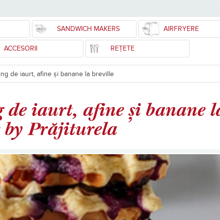
SANDWICH MAKERS
AIRFRYERE
ACCESORII
REȚETE
ng de iaurt, afine și banane la breville
g de iaurt, afine și banane 
 by Prăjiturela