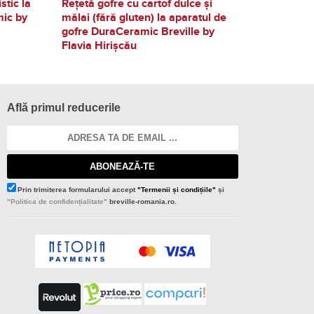
stic la
Rețetă gofre cu cartof dulce și
mic by
mălai (fără gluten) la aparatul de
gofre DuraCeramic Breville by
Flavia Hirișcău
Află primul reducerile
ABONEAZĂ-TE
Prin trimiterea formularului accept
"Termenii și condițiile"
și
"Politica de confidențialitate"
breville-romania.ro.