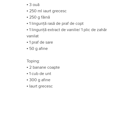
•
3 ouă
•
250 ml iaurt grecesc
•
250 g făină
•
1 linguriță rasă de praf de copt
•
1 linguriță extract de vanilie/ 1 plic de zahăr
vanilat
•
1 praf de sare
•
50 g afine
Toping:
•
2 banane coapte
•
1 cub de unt
•
300 g afine
•
Iaurt grecesc