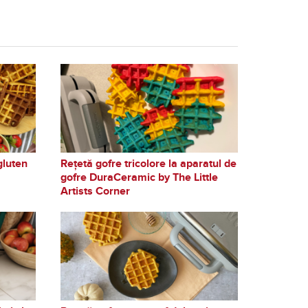
gluten
Rețetă gofre tricolore la aparatul de
gofre DuraCeramic by The Little
Artists Corner