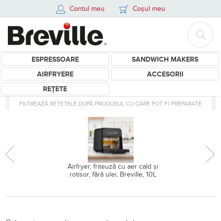
Contul meu
Coșul meu
ESPRESSOARE
SANDWICH MAKERS
AIRFRYERE
ACCESORII
REȚETE
FILTREAZĂ REȚETELE DUPĂ PRODUSUL CU CARE POT FI PREPARATE
Airfryer, friteuză cu aer cald și
rotisor, fără ulei, Breville, 10L
Retete pentru Breville Baris