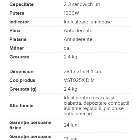
Capacitate
2-3 sandwich-uri
Putere
1000W
Indicator
Indicatoare luminoase
Plăci
Antiaderente
Platane
Antiaderente
Mâner
da
Greutate
2.4 kg
Dimensiuni
28.1 x 31 x 9.4 cm
Cod produs
VST025X-DIM
Greutate (g)
2.4 kg
Ideal pentru focaccia şi
ciabatta, depozitare compactă,
Alte funcții
înălţime reglabilă, picioruşe
antialunecare
Garanție persoane
24 luni
fizice
Garanție persoane
12 luni