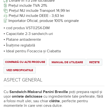
Livrare în 1-3 zile lucrătoare
Prețul include TVA 21%
Prețul NU include Transport 14,99 lei
Prețul NU include DEEE - 3,63 lei
Importator Oficial, produse 100% originale
• cod produs VST025X-DIM
• Capacitate 2-3 sandwich-uri
• Platane antiaderente
• Ȋnalţime reglabilă
• Ideal pentru Focaccia și Ciabatta
COMPARĂ CU ALTE PRODUSE
MANUAL DE UTILIZARE
REȚETE
VEZI SPECIFICATIILE
ASPECT GENERAL
Cu
Sandwich-Makerul Panini Breville
poți prepara rapid și
ușor
omlete delicioase
cu ingredientele tale preferate, fără
a folosi mult ulei, sau chiar
clătite
, perfecte pentru
momentele în care vrei ceva dulce.