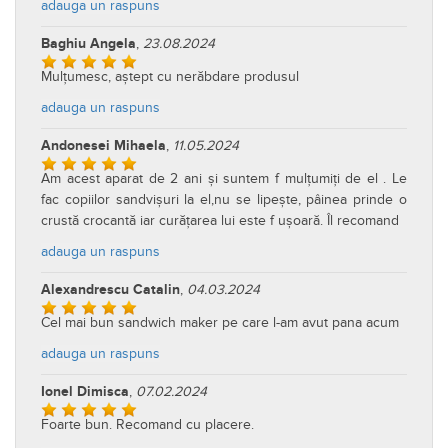
adauga un raspuns
Baghiu Angela
,
23.08.2024
Mulțumesc, aștept cu nerăbdare produsul
adauga un raspuns
Andonesei Mihaela
,
11.05.2024
Am acest aparat de 2 ani și suntem f mulțumiți de el . Le
fac copiilor sandvișuri la el,nu se lipește, pâinea prinde o
crustă crocantă iar curățarea lui este f ușoară. Îl recomand
adauga un raspuns
Alexandrescu Catalin
,
04.03.2024
Cel mai bun sandwich maker pe care l-am avut pana acum
adauga un raspuns
Ionel Dimisca
,
07.02.2024
Foarte bun. Recomand cu placere.