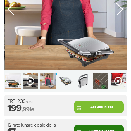
PRP:
239
lei
,99
199
Adauga in cos
,99
lei
12 rate lunare egale de la
Cumpara in rate