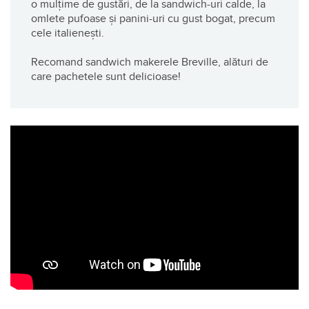
o mulțime de gustări, de la sandwich-uri calde, la
omlete pufoase și panini-uri cu gust bogat, precum
cele italienești.
Recomand sandwich makerele Breville, alături de
care pachetele sunt delicioase!