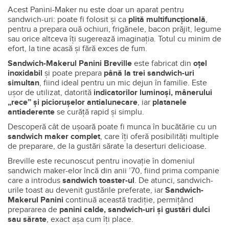
Acest Panini-Maker nu este doar un aparat pentru
sandwich-uri: poate fi folosit și ca
plită multifuncțională
,
pentru a prepara ouă ochiuri, frigănele, bacon prăjit, legume
sau orice altceva îți sugerează imaginația. Totul cu minim de
efort, la tine acasă și fără exces de fum.
Sandwich-Makerul Panini Breville
este fabricat din
oțel
inoxidabil
și poate prepara
până la trei sandwich-uri
simultan
, fiind ideal pentru un mic dejun în familie. Este
ușor de utilizat, datorită
indicatorilor luminoși, mânerului
„rece” și piciorușelor antialunecare
, iar
platanele
antiaderente
se curăță rapid și simplu.
Descoperă cât de ușoară poate fi munca în bucătărie cu un
sandwich maker complet
, care îți oferă posibilități multiple
de preparare, de la gustări sărate la deserturi delicioase.
Breville este recunoscut pentru inovație în domeniul
sandwich maker-elor încă din anii ’70, fiind prima companie
care a introdus
sandwich toaster-ul
. De atunci, sandwich-
urile toast au devenit gustările preferate, iar
Sandwich-
Makerul Panini
continuă această tradiție, permițând
prepararea de
panini calde, sandwich-uri și gustări dulci
sau sărate
, exact așa cum îți place.