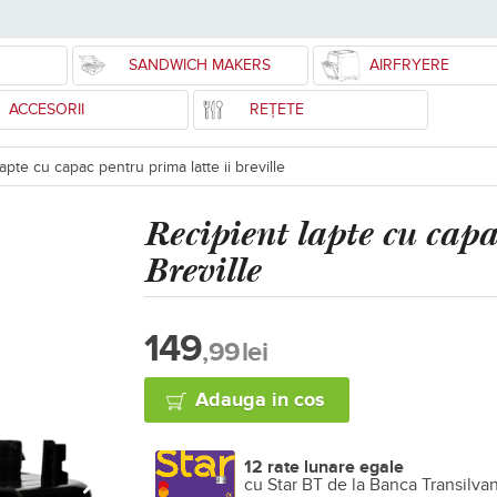
SANDWICH MAKERS
AIRFRYERE
ACCESORII
REȚETE
apte cu capac pentru prima latte ii breville
Recipient lapte cu cap
Breville
149
,99
lei
Adauga in cos
12 rate lunare egale
cu Star BT de la Banca Transilva