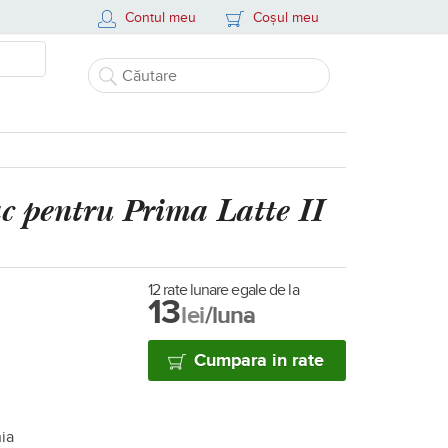
Contul meu
Coșul meu
ac pentru Prima Latte II
12 rate lunare egale de la
13
lei
/luna
Cumpara in rate
nia