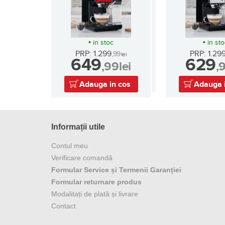
•
in stoc
•
in st
PRP: 1.299
PRP: 1.29
,99
lei
649
629
,99
lei
,
Adauga in cos
Adauga 
Informații utile
Contul meu
Verificare comandă
Formular Service și Termenii Garanției
Formular returnare produs
Modalitați de plată și livrare
Contact