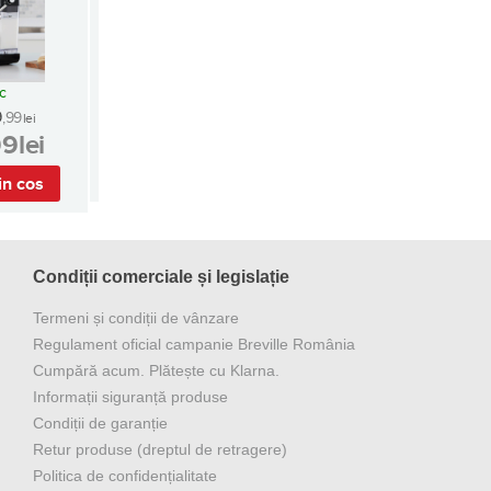
oc
9
,99
lei
99
lei
in cos
Condiții comerciale și legislație
Termeni și condiții de vânzare
Regulament oficial campanie Breville România
Cumpără acum. Plătește cu Klarna.
Informații siguranță produse
Condiții de garanție
Retur produse (dreptul de retragere)
Politica de confidențialitate