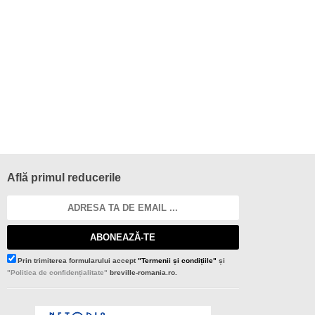
Află primul reducerile
ABONEAZĂ-TE
Prin trimiterea formularului accept
"Termenii și condițiile"
și
"Politica de confidențialitate"
breville-romania.ro.