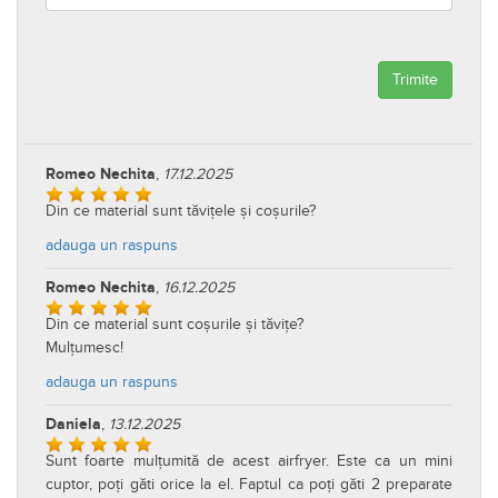
Trimite
Romeo Nechita
,
17.12.2025
Din ce material sunt tăvițele și coșurile?
adauga un raspuns
Romeo Nechita
,
16.12.2025
Din ce material sunt coșurile și tăvițe?
Mulțumesc!
adauga un raspuns
Daniela
,
13.12.2025
Sunt foarte mulțumită de acest airfryer. Este ca un mini
cuptor, poți găti orice la el. Faptul ca poți găti 2 preparate