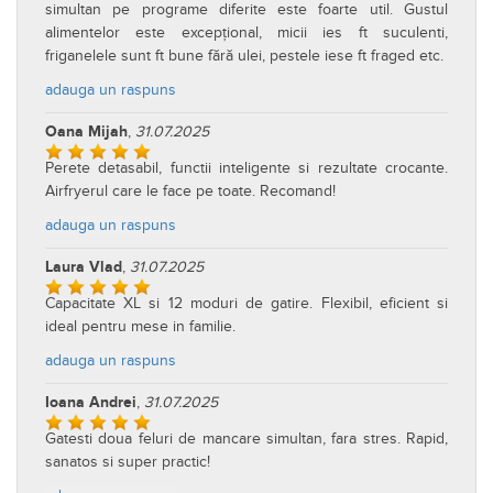
simultan pe programe diferite este foarte util. Gustul
alimentelor este excepțional, micii ies ft suculenti,
friganelele sunt ft bune fără ulei, pestele iese ft fraged etc.
adauga un raspuns
Oana Mijah
,
31.07.2025
Perete detasabil, functii inteligente si rezultate crocante.
Airfryerul care le face pe toate. Recomand!
adauga un raspuns
Laura Vlad
,
31.07.2025
Capacitate XL si 12 moduri de gatire. Flexibil, eficient si
ideal pentru mese in familie.
adauga un raspuns
Ioana Andrei
,
31.07.2025
Gatesti doua feluri de mancare simultan, fara stres. Rapid,
sanatos si super practic!