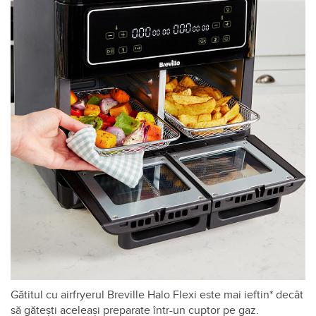
Gătitul cu airfryerul Breville Halo Flexi este mai ieftin* decât
să gătești aceleași preparate într-un cuptor pe gaz.