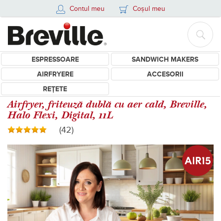
Contul meu
Coșul meu
ESPRESSOARE
SANDWICH MAKERS
AIRFRYERE
ACCESORII
REȚETE
Airfryer, friteuză dublă cu aer cald, Breville,
Halo Flexi, Digital, 11L
(42)