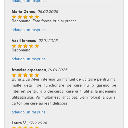
adauga un raspuns
Maria Denes
,
09.02.2025
Recomand. Este foarte bun și practic.
adauga un raspuns
Vasii Ionescu
,
27.01.2025
Recomand!
adauga un raspuns
francisc arpastean
,
01.01.2025
Buna Ziua .M-ar interesa un manual de utilizare pentru mai
multe detalii de functionare pe care nu o gasesc pe
internet pentru a o descarca. care ar fi util si la indemana
utilizatorului. Va multumesc anticipat. L-am folosit la pui si
cartofi pai care au iesit deliciosi
adauga un raspuns
Laura V.
,
17.12.2024