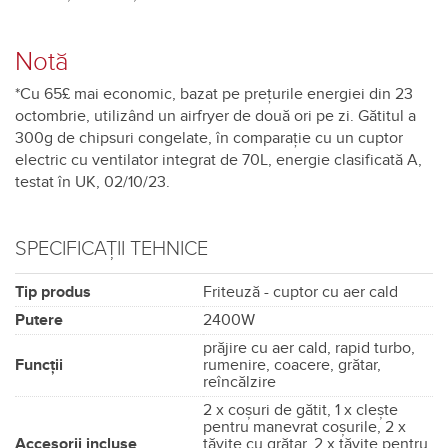
Notă
*Cu 65£ mai economic, bazat pe prețurile energiei din 23
octombrie, utilizând un airfryer de două ori pe zi. Gătitul a
300g de chipsuri congelate, în comparație cu un cuptor
electric cu ventilator integrat de 70L, energie clasificată A,
testat în UK, 02/10/23.
SPECIFICAȚII TEHNICE
Tip produs
Friteuză - cuptor cu aer cald
Putere
2400W
prăjire cu aer cald, rapid turbo,
Funcții
rumenire, coacere, grătar,
reîncălzire
2 x coșuri de gătit, 1 x clește
pentru manevrat coșurile, 2 x
Accesorii incluse
tăvițe cu grătar, 2 x tăvițe pentru