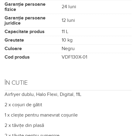
Garanție persoane
24 luni
fizice
Garanție persoane
12 luni
juridice
Capacitate produs
11 L
Greutate
10 kg
Culoare
Negru
Cod produs
VDF130X-01
ÎN CUTIE
Airfryer dublu, Halo Flexi, Digital, 11L
2 x coșuri de gătit
1 x clește pentru manevrat coșurile
2 x tăvițe din plasă
2 x tăvițe pentru rumenire