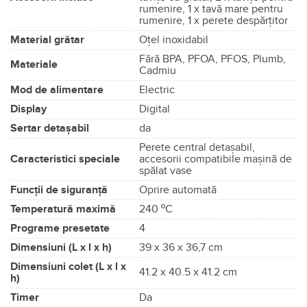
rumenire, 1 x tavă mare pentru
rumenire, 1 x perete despărțitor
Material grătar
Oțel inoxidabil
Fără BPA, PFOA, PFOS, Plumb,
Materiale
Cadmiu
Mod de alimentare
Electric
Display
Digital
Sertar detașabil
da
Perete central detașabil,
Caracteristici speciale
accesorii compatibile mașină de
spălat vase
Funcții de siguranță
Oprire automată
Temperatură maximă
240 ºC
Programe presetate
4
Dimensiuni (L x l x h)
39 x 36 x 36,7 cm
Dimensiuni colet (L x l x
41.2 x 40.5 x 41.2 cm
h)
Timer
Da