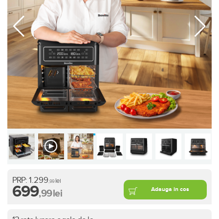
PRP:
1.299
lei
,99
699
Adauga in cos
,99
lei