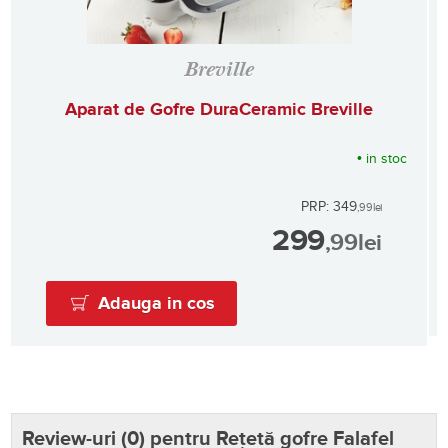
Breville
Aparat de Gofre DuraCeramic Breville
•
in stoc
PRP: 349
,99
lei
299
,99
lei
Adauga in cos
Review-uri (
0
) pentru Rețetă gofre Falafel