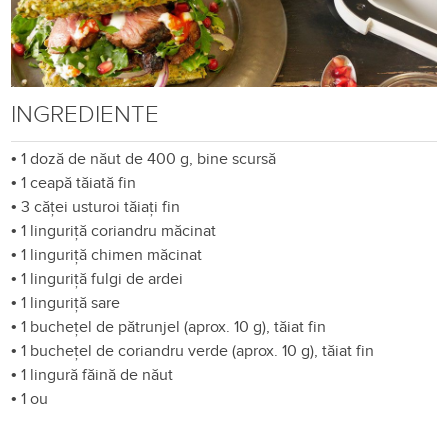
INGREDIENTE
•
1 doză de năut de 400 g, bine scursă
•
1 ceapă tăiată fin
•
3 căței usturoi tăiați fin
•
1 linguriță coriandru măcinat
•
1 linguriță chimen măcinat
•
1 linguriță fulgi de ardei
•
1 linguriță sare
•
1 buchețel de pătrunjel (aprox. 10 g), tăiat fin
•
1 buchețel de coriandru verde (aprox. 10 g), tăiat fin
•
1 lingură făină de năut
•
1 ou