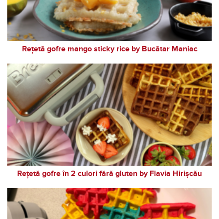
Rețetă gofre mango sticky rice by Bucătar Maniac
Rețetă gofre în 2 culori fără gluten by Flavia Hirișcău