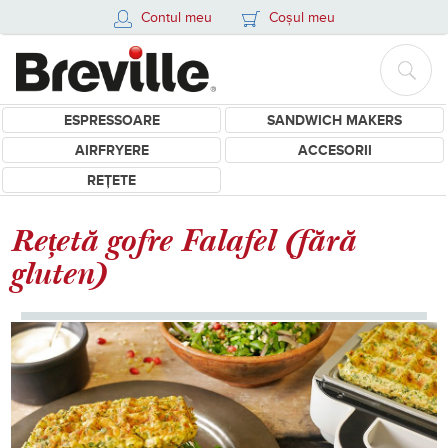
Contul meu
Coșul meu
ESPRESSOARE
SANDWICH MAKERS
AIRFRYERE
ACCESORII
REȚETE
Rețetă gofre Falafel (fără
gluten)