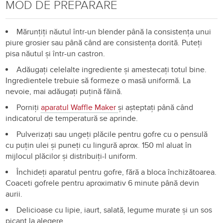
MOD DE PREPARARE
Mărunțiți năutul într-un blender până la consistența unui
piure grosier sau până când are consistența dorită. Puteți
pisa năutul și într-un castron.
Adăugați celelalte ingrediente și amestecați totul bine.
Ingredientele trebuie să formeze o masă uniformă. La
nevoie, mai adăugați puțină făină.
Porniți
aparatul Waffle Maker
și așteptați până când
indicatorul de temperatură se aprinde.
Pulverizați sau ungeți plăcile pentru gofre cu o pensulă
cu puțin ulei și puneți cu lingură aprox. 150 ml aluat în
mijlocul plăcilor și distribuiți-l uniform.
Închideți aparatul pentru gofre, fără a bloca închizătoarea.
Coaceti gofrele pentru aproximativ 6 minute până devin
aurii.
Delicioase cu lipie, iaurt, salată, legume murate și un sos
picant la alegere.