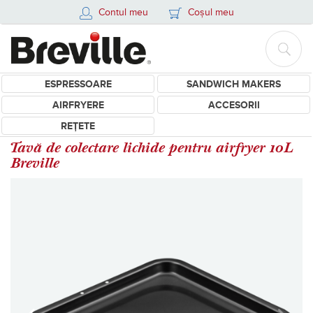
Contul meu
Coșul meu
ESPRESSOARE
SANDWICH MAKERS
AIRFRYERE
ACCESORII
REȚETE
Tavă de colectare lichide pentru airfryer 10L
Breville