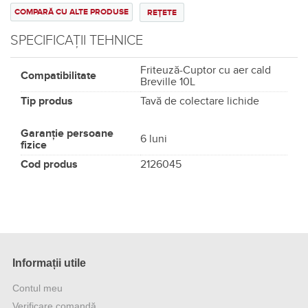
COMPARĂ CU ALTE PRODUSE
REȚETE
SPECIFICAȚII TEHNICE
Friteuză-Cuptor cu aer cald
Compatibilitate
Breville 10L
Tip produs
Tavă de colectare lichide
Garanție persoane
6 luni
fizice
Cod produs
2126045
Informații utile
Contul meu
Verificare comandă