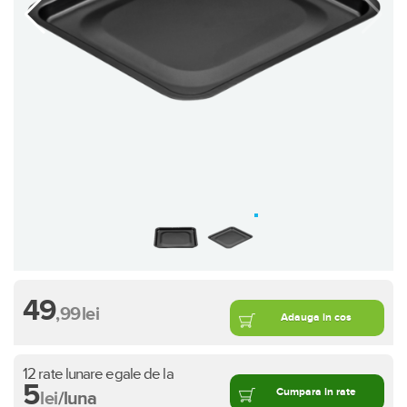
49
,99
lei
Adauga in cos
12 rate lunare egale de la
5
Cumpara in rate
lei
/luna