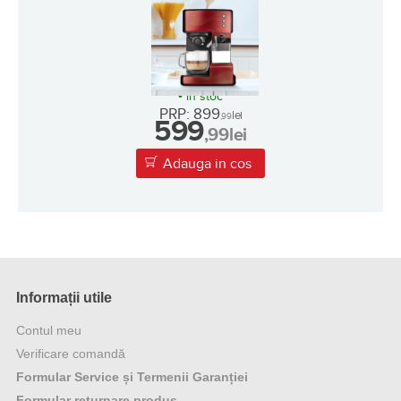
•
in stoc
PRP: 899
lei
,99
599
,99
lei
Adauga in cos
Informații utile
Contul meu
Verificare comandă
Formular Service și Termenii Garanției
Formular returnare produs