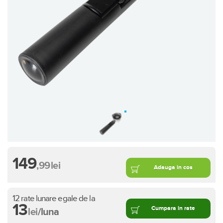
149
,99
lei
Adauga in cos
12 rate lunare egale de la
13
Cumpara in rate
lei
/luna