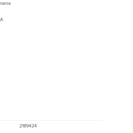
mania
VA
2189424