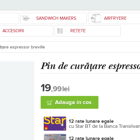
SANDWICH MAKERS
AIRFRYERE
ACCESORII
REȚETE
ățare espressor breville
Pin de curățare espresso
19
,99
lei
Adauga in cos
12 rate lunare egale
cu Star BT de la Banca Transilva
12 rate lunare egale