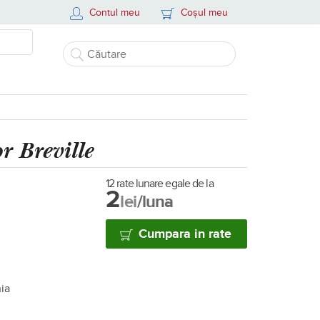
Contul meu
Coșul meu
r Breville
12 rate lunare egale de la
2
lei
/luna
Cumpara in rate
nia